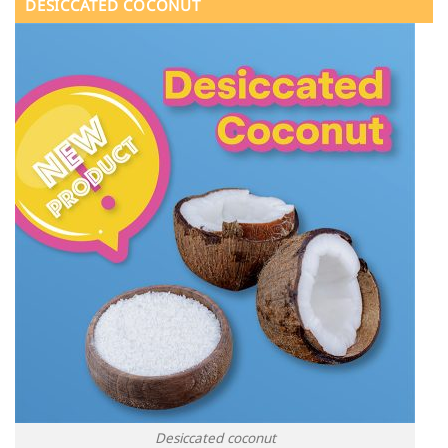
DESICCATED COCONUT
Desiccated coconut