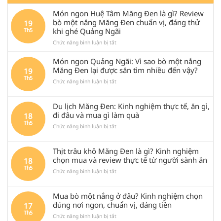
Món ngon Huệ Tâm Măng Đen là gì? Review
bò một nắng Măng Đen chuẩn vị, đáng thử
19
khi ghé Quảng Ngãi
Th5
ở
Chức năng bình luận bị tắt
Món
ngon
Món ngon Quảng Ngãi: Vì sao bò một nắng
Huệ
Măng Đen lại được săn tìm nhiều đến vậy?
19
Tâm
Th5
ở
Chức năng bình luận bị tắt
Măng
Món
Đen
ngon
là
Du lịch Măng Đen: Kinh nghiệm thực tế, ăn gì,
Quảng
gì?
Ngãi:
Review
đi đâu và mua gì làm quà
18
Vì
bò
Th5
ở
Chức năng bình luận bị tắt
sao
một
Du
bò
nắng
lịch
một
Măng
Thịt trâu khô Măng Đen là gì? Kinh nghiệm
Măng
nắng
Đen
Đen:
chọn mua và review thực tế từ người sành ăn
18
Măng
chuẩn
Kinh
Th5
Đen
vị,
ở
Chức năng bình luận bị tắt
nghiệm
lại
đáng
Thịt
thực
được
thử
trâu
tế,
săn
khi
Mua bò một nắng ở đâu? Kinh nghiệm chọn
khô
ăn
tìm
ghé
Măng
đúng nơi ngon, chuẩn vị, đáng tiền
17
gì,
nhiều
Quảng
Đen
Th5
đi
đến
Ngãi
ở
Chức năng bình luận bị tắt
là
đâu