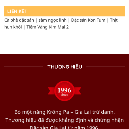
LIÊN KẾT
Cà phê đặc sản
|
sâm ngọc linh
|
Đặc sản Kon Tum
|
Thịt
hun khói
|
Tiệm Vàng Kim Mai 2
THƯƠNG HIỆU
Bò một nắng Krông Pa – Gia Lai trứ danh.
Thương hiệu đã được khẳng định và chứng nhận
Đặc sản Gia Lai từ năm 1996.