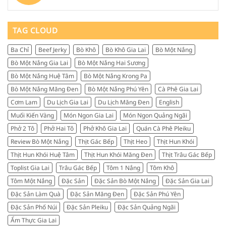
vậy?
Mua
gì?
và
bò
Kinh
mua
một
nghiệm
gì
nắng
TAG CLOUD
chọn
làm
ở
mua
quà
đâu?
và
Ba Chỉ
Beef Jerky
Bò Khô
Bò Khô Gia Lai
Bò Một Nắng
Kinh
review
nghiệm
thực
Bò Một Nắng Gia Lai
Bò Một Nắng Hai Sương
chọn
tế
đúng
Bò Một Nắng Huệ Tâm
Bò Một Nắng Krong Pa
từ
nơi
người
Bò Một Nắng Măng Đen
Bò Một Nắng Phú Yên
Cà Phê Gia Lai
ngon,
sành
chuẩn
Cơm Lam
Du Lịch Gia Lai
Du Lịch Măng Đen
English
ăn
vị,
Muối Kiến Vàng
Món Ngon Gia Lai
Món Ngon Quảng Ngãi
đáng
tiền
Phở 2 Tô
Phở Hai Tô
Phở Khô Gia Lai
Quán Cà Phê Pleiku
Review Bò Một Nắng
Thịt Gác Bếp
Thịt Heo
Thịt Hun Khói
Thịt Hun Khói Huệ Tâm
Thịt Hun Khói Măng Đen
Thịt Trâu Gác Bếp
Toplist Gia Lai
Trâu Gác Bếp
Tôm 1 Nắng
Tôm Khô
Tôm Một Nắng
Đặc Sản
Đặc Sản Bò Một Nắng
Đặc Sản Gia Lai
Đặc Sản Làm Quà
Đặc Sản Măng Đen
Đặc Sản Phú Yên
Đặc Sản Phố Núi
Đặc Sản Pleiku
Đặc Sản Quảng Ngãi
Ẩm Thực Gia Lai