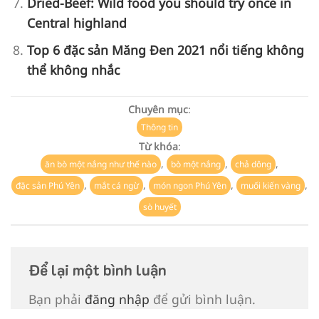
Dried-Beef: Wild food you should try once in
Central highland
Top 6 đặc sản Măng Đen 2021 nổi tiếng không
thể không nhắc
Chuyên mục
:
Thông tin
Từ khóa
:
,
,
,
ăn bò một nắng như thế nào
bò một nắng
chả dông
,
,
,
,
đặc sản Phú Yên
mắt cá ngừ
món ngon Phú Yên
muối kiến vàng
sò huyết
Để lại một bình luận
Bạn phải
đăng nhập
để gửi bình luận.