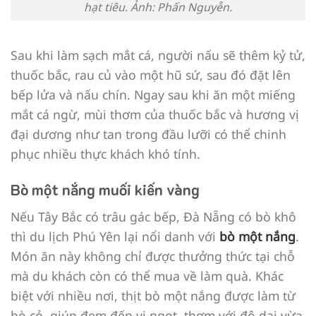
hạt tiêu. Ảnh: Phấn Nguyễn.
Sau khi làm sạch mắt cá, người nấu sẽ thêm kỷ tử,
thuốc bắc, rau củ vào một hũ sứ, sau đó đặt lên
bếp lửa và nấu chín. Ngay sau khi ăn một miếng
mắt cá ngừ, mùi thơm của thuốc bắc và hương vị
đại dương như tan trong đầu lưỡi có thể chinh
phục nhiều thực khách khó tính.
Bò một nắng muối kiến vàng
Nếu Tây Bắc có trâu gác bếp, Đà Nẵng có bò khô
thì du lịch Phú Yên lại nổi danh với
bò một nắng
.
Món ăn này không chỉ được thưởng thức tại chỗ
mà du khách còn có thể mua về làm quà. Khác
biệt với nhiều nơi, thịt bò một nắng được làm từ
bò cỏ, giúp đem đến vị ngọt, thơm với độ dai vừa