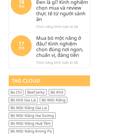
18
Đen là gì? Kinh nghiệm
khi
Đen
Đen:
Th5
chọn mua và review
ghé
lại
Kinh
thực tế từ người sành
Quảng
được
nghiệm
ăn
Ngãi
săn
thực
tìm
tế,
ở
Chức năng bình luận bị tắt
nhiều
ăn
Thịt
đến
gì,
trâu
Mua bò một nắng ở
vậy?
đi
khô
17
đâu? Kinh nghiệm
đâu
Măng
Th5
chọn đúng nơi ngon,
và
Đen
chuẩn vị, đáng tiền
mua
là
gì
gì?
ở
Chức năng bình luận bị tắt
làm
Kinh
Mua
quà
nghiệm
bò
chọn
một
TAG CLOUD
mua
nắng
và
ở
Ba Chỉ
Beef Jerky
Bò Khô
review
đâu?
thực
Kinh
Bò Khô Gia Lai
Bò Một Nắng
tế
nghiệm
Bò Một Nắng Gia Lai
từ
chọn
người
đúng
Bò Một Nắng Hai Sương
sành
nơi
Bò Một Nắng Huệ Tâm
ăn
ngon,
chuẩn
Bò Một Nắng Krong Pa
vị,