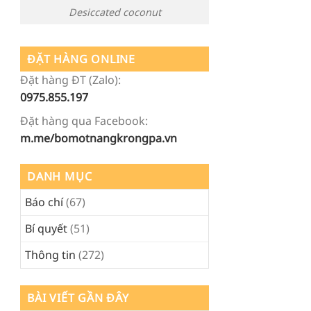
Desiccated coconut
ĐẶT HÀNG ONLINE
Đặt hàng ĐT (Zalo):
0975.855.197
Đặt hàng qua Facebook:
m.me/bomotnangkrongpa.vn
DANH MỤC
Báo chí
(67)
Bí quyết
(51)
Thông tin
(272)
BÀI VIẾT GẦN ĐÂY