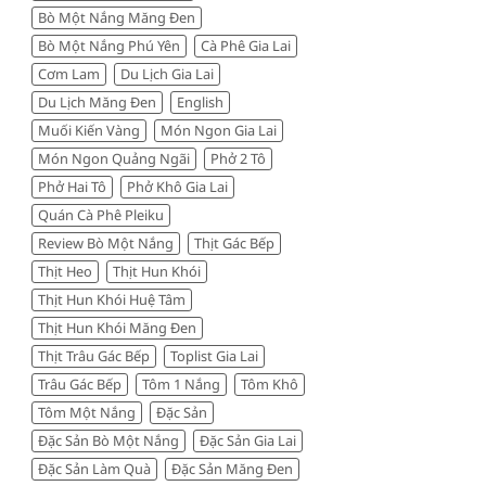
Bò Một Nắng Măng Đen
đáng
tiền
Bò Một Nắng Phú Yên
Cà Phê Gia Lai
Cơm Lam
Du Lịch Gia Lai
Du Lịch Măng Đen
English
Muối Kiến Vàng
Món Ngon Gia Lai
Món Ngon Quảng Ngãi
Phở 2 Tô
Phở Hai Tô
Phở Khô Gia Lai
Quán Cà Phê Pleiku
Review Bò Một Nắng
Thịt Gác Bếp
Thịt Heo
Thịt Hun Khói
Thịt Hun Khói Huệ Tâm
Thịt Hun Khói Măng Đen
Thịt Trâu Gác Bếp
Toplist Gia Lai
Trâu Gác Bếp
Tôm 1 Nắng
Tôm Khô
Tôm Một Nắng
Đặc Sản
Đặc Sản Bò Một Nắng
Đặc Sản Gia Lai
Đặc Sản Làm Quà
Đặc Sản Măng Đen