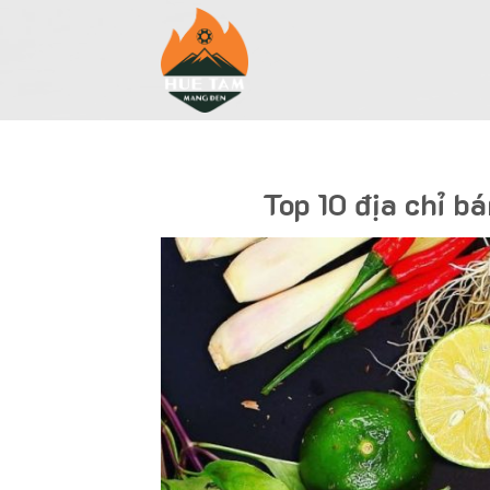
Skip
to
content
Top 10 địa chỉ b