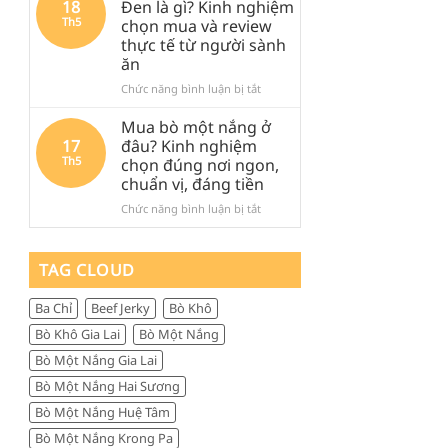
18
Đen là gì? Kinh nghiệm
khi
Đen
Đen:
Th5
chọn mua và review
ghé
lại
Kinh
thực tế từ người sành
Quảng
được
nghiệm
ăn
Ngãi
săn
thực
tìm
tế,
ở
Chức năng bình luận bị tắt
nhiều
ăn
Thịt
đến
gì,
trâu
Mua bò một nắng ở
vậy?
đi
khô
17
đâu? Kinh nghiệm
đâu
Măng
Th5
chọn đúng nơi ngon,
và
Đen
chuẩn vị, đáng tiền
mua
là
gì
gì?
ở
Chức năng bình luận bị tắt
làm
Kinh
Mua
quà
nghiệm
bò
chọn
một
TAG CLOUD
mua
nắng
và
ở
Ba Chỉ
Beef Jerky
Bò Khô
review
đâu?
thực
Kinh
Bò Khô Gia Lai
Bò Một Nắng
tế
nghiệm
Bò Một Nắng Gia Lai
từ
chọn
người
đúng
Bò Một Nắng Hai Sương
sành
nơi
Bò Một Nắng Huệ Tâm
ăn
ngon,
chuẩn
Bò Một Nắng Krong Pa
vị,