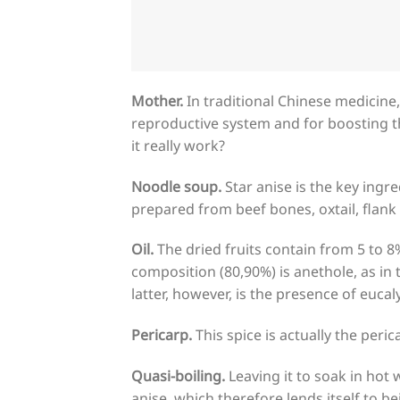
Mother.
In traditional Chinese medicine, 
reproductive system and for boosting th
it really work?
Noodle soup.
Star anise is the key ingr
prepared from beef bones, oxtail, flank
Oil.
The dried fruits contain from 5 to 8
composition (80,90%) is anethole, as in 
latter, however, is the presence of eucal
Pericarp.
This spice is actually the perica
Quasi-boiling.
Leaving it to soak in hot
anise, which therefore lends itself to b