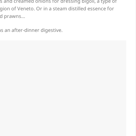
rs and creamed onions for dressing bigoli, a type of
egion of Veneto. Or in a steam distilled essence for
red prawns…
as an after-dinner digestive.