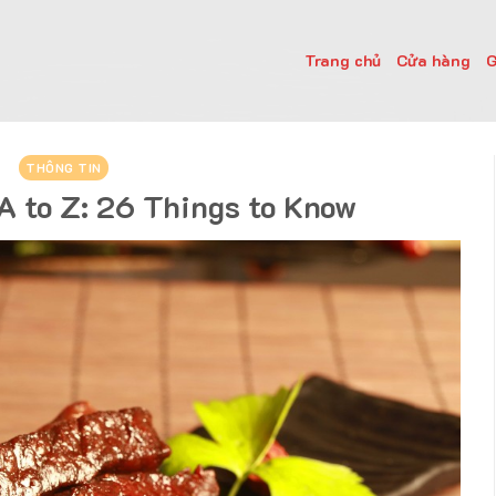
Trang chủ
Cửa hàng
G
THÔNG TIN
A to Z: 26 Things to Know