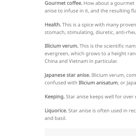
Gourmet coffee.
How about a gourmet co
anise to infuse in it, and the resulting 
Health.
This is a spice with many proven 
stomach, stimulating, diuretic, anti-rheu
Illicium verum.
This is the scientific nam
evergreen, which grows to a height ran
China and Vietnam in particular.
Japanese star anise.
Illicium verum, co
confused with
Illicium anisatum
, or Jap
Keeping.
Star anise keeps well for over o
Liquorice.
Star anise is often used in rec
and basil.