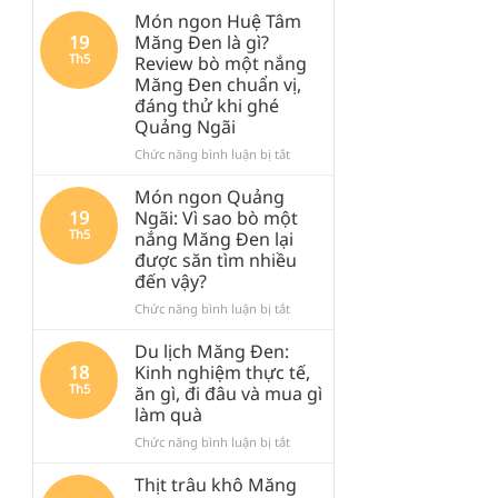
Món ngon Huệ Tâm
19
Măng Đen là gì?
Th5
Review bò một nắng
Măng Đen chuẩn vị,
đáng thử khi ghé
Quảng Ngãi
ở
Chức năng bình luận bị tắt
Món
ngon
Món ngon Quảng
Huệ
19
Ngãi: Vì sao bò một
Tâm
Th5
nắng Măng Đen lại
Măng
được săn tìm nhiều
Đen
đến vậy?
là
gì?
ở
Chức năng bình luận bị tắt
Review
Món
bò
ngon
Du lịch Măng Đen:
một
Quảng
18
Kinh nghiệm thực tế,
nắng
Ngãi:
Th5
ăn gì, đi đâu và mua gì
Măng
Vì
làm quà
Đen
sao
chuẩn
bò
ở
Chức năng bình luận bị tắt
vị,
một
Du
đáng
nắng
lịch
Thịt trâu khô Măng
thử
Măng
Măng