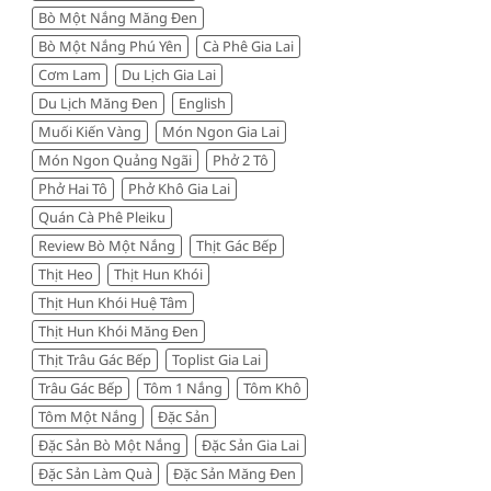
Bò Một Nắng Măng Đen
đáng
tiền
Bò Một Nắng Phú Yên
Cà Phê Gia Lai
Cơm Lam
Du Lịch Gia Lai
Du Lịch Măng Đen
English
Muối Kiến Vàng
Món Ngon Gia Lai
Món Ngon Quảng Ngãi
Phở 2 Tô
Phở Hai Tô
Phở Khô Gia Lai
Quán Cà Phê Pleiku
Review Bò Một Nắng
Thịt Gác Bếp
Thịt Heo
Thịt Hun Khói
Thịt Hun Khói Huệ Tâm
Thịt Hun Khói Măng Đen
Thịt Trâu Gác Bếp
Toplist Gia Lai
Trâu Gác Bếp
Tôm 1 Nắng
Tôm Khô
Tôm Một Nắng
Đặc Sản
Đặc Sản Bò Một Nắng
Đặc Sản Gia Lai
Đặc Sản Làm Quà
Đặc Sản Măng Đen