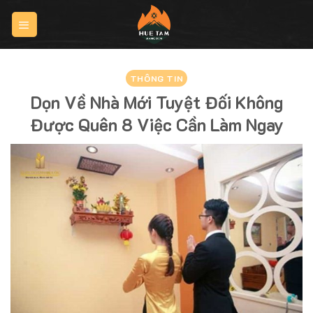
Skip
to
content
THÔNG TIN
Dọn Về Nhà Mới Tuyệt Đối Không
Được Quên 8 Việc Cần Làm Ngay