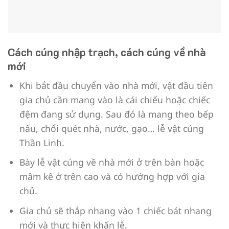
Cách cúng nhập trạch, cách cúng về nhà
mới
Khi bắt đầu chuyển vào nhà mới, vật đầu tiên
gia chủ cần mang vào là cái chiếu hoặc chiếc
đệm đang sử dụng. Sau đó là mang theo bếp
nấu, chổi quét nhà, nước, gạo… lễ vật cúng
Thần Linh.
Bày lễ vật cúng về nhà mới ở trên bàn hoặc
mâm kê ở trên cao và có hướng hợp với gia
chủ.
Gia chủ sẽ thắp nhang vào 1 chiếc bát nhang
mới và thực hiện khấn lễ.