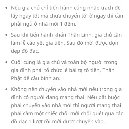
Nếu gia chủ chỉ tiến hành cúng nhập trạch để
lấy ngày tốt mà chưa chuyển tới ở ngay thì cần
phải ngủ ở nhà mới 1 đêm.
Sau khi tiến hành khấn Thần Linh, gia chủ cần
làm lễ cáo yết gia tiên. Sau đó mới được dọn
dẹp đồ đạc.
Cuối cùng là gia chủ và toàn bộ người trong
gia đình phải tổ chức lễ bái tạ tổ tiên, Thần
Phật để cầu bình an.
Không nên chuyển vào nhà mới nếu trong gia
đình có người đang mang thai. Nếu bắt buộc
phải chuyển vào nhà mới thì người mang thai
phải cầm một chiếc chổi mới chổi quét qua các
đồ đạc 1 lượt rồi mới được chuyển vào.