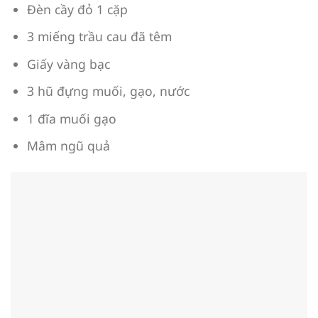
Đèn cầy đỏ 1 cặp
3 miếng trầu cau đã têm
Giấy vàng bạc
3 hũ đựng muối, gạo, nước
1 đĩa muối gạo
Mâm ngũ quả