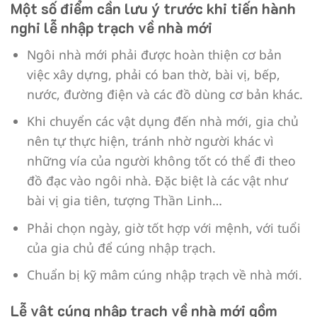
Một số điểm cần lưu ý trước khi tiến hành
nghi lễ nhập trạch về nhà mới
Ngôi nhà mới phải được hoàn thiện cơ bản
việc xây dựng, phải có ban thờ, bài vị, bếp,
nước, đường điện và các đồ dùng cơ bản khác.
Khi chuyển các vật dụng đến nhà mới, gia chủ
nên tự thực hiện, tránh nhờ người khác vì
những vía của người không tốt có thể đi theo
đồ đạc vào ngôi nhà. Đặc biệt là các vật như
bài vị gia tiên, tượng Thần Linh…
Phải chọn ngày, giờ tốt hợp với mệnh, với tuổi
của gia chủ để cúng nhập trạch.
Chuẩn bị kỹ mâm cúng nhập trạch về nhà mới.
Lễ vật cúng nhập trạch về nhà mới gồm