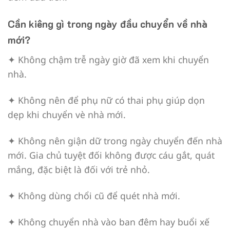
Cần kiêng gì trong ngày đầu chuyển về nhà
mới?
✦ Không chậm trễ ngày giờ đã xem khi chuyển
nhà.
✦ Không nên để phụ nữ có thai phụ giúp dọn
dẹp khi chuyển vè nhà mới.
✦ Không nên giận dữ trong ngày chuyển đến nhà
mới. Gia chủ tuyệt đối không được cáu gắt, quát
mắng, đặc biệt là đối với trẻ nhỏ.
✦ Không dùng chổi cũ để quét nhà mới.
✦ Không chuyển nhà vào ban đêm hay buổi xế