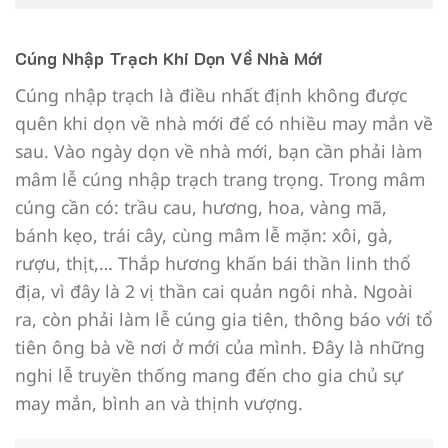
Cúng Nhập Trạch Khi Dọn Về Nhà Mới
Cúng nhập trạch là điều nhất định không được
quên khi dọn về nhà mới để có nhiều may mắn về
sau. Vào ngày dọn về nhà mới, bạn cần phải làm
mâm lễ cúng nhập trạch trang trọng. Trong mâm
cúng cần có: trầu cau, hương, hoa, vàng mã,
bánh kẹo, trái cây, cùng mâm lễ mặn: xôi, gà,
rượu, thịt,… Thắp hương khấn bái thần linh thổ
địa, vì đây là 2 vị thần cai quản ngôi nhà. Ngoài
ra, còn phải làm lễ cúng gia tiên, thông báo với tổ
tiên ông bà về nơi ở mới của mình. Đây là những
nghi lễ truyền thống mang đến cho gia chủ sự
may mắn, bình an và thịnh vượng.