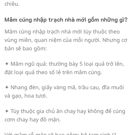
chiều.
Mâm cúng nhập trạch nhà mới gồm những gì?
Mâm cúng nhập trạch nhà mới tùy thuộc theo
vùng miền, quan niệm của mỗi người. Nhưng cơ
bản sẽ bao gồm:
✦ Mâm ngũ quả: thường bày 5 loại quả trở lên,
đặt loại quả theo số lẻ trên mâm cúng.
✦ Nhang đèn, giấy vàng mã, trầu cau, đĩa muối
và gạo, hoa tươi.
✦ Tùy thuộc gia chủ ăn chay hay không để cúng
cơm chay hay đồ mặn.
Với mâm cỗ mặn sẽ bao gồm: bộ tam sinh (1