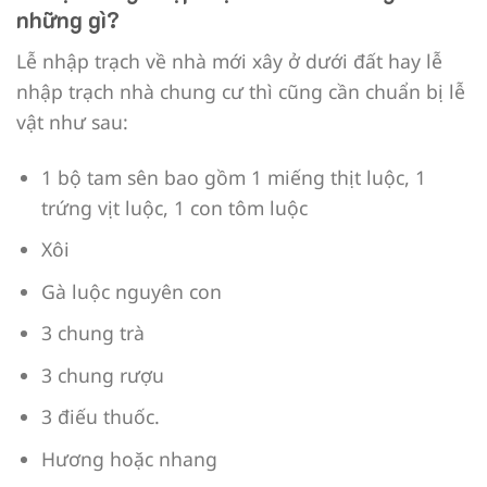
những gì?
Lễ nhập trạch về nhà mới xây ở dưới đất hay lễ
nhập trạch nhà chung cư thì cũng cần chuẩn bị lễ
vật như sau:
1 bộ tam sên bao gồm 1 miếng thịt luộc, 1
trứng vịt luộc, 1 con tôm luộc
Xôi
Gà luộc nguyên con
3 chung trà
3 chung rượu
3 điếu thuốc.
Hương hoặc nhang