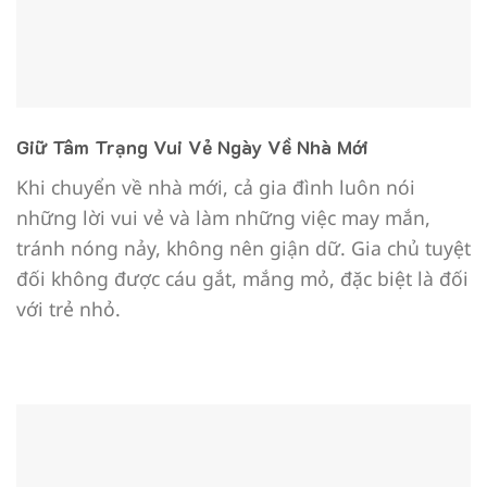
Giữ Tâm Trạng Vui Vẻ Ngày Về Nhà Mới
Khi chuyển về nhà mới, cả gia đình luôn nói
những lời vui vẻ và làm những việc may mắn,
tránh nóng nảy, không nên giận dữ. Gia chủ tuyệt
đối không được cáu gắt, mắng mỏ, đặc biệt là đối
với trẻ nhỏ.