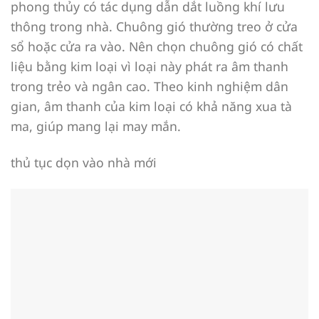
phong thủy có tác dụng dẫn dắt luồng khí lưu
thông trong nhà. Chuông gió thường treo ở cửa
sổ hoặc cửa ra vào. Nên chọn chuông gió có chất
liệu bằng kim loại vì loại này phát ra âm thanh
trong trẻo và ngân cao. Theo kinh nghiệm dân
gian, âm thanh của kim loại có khả năng xua tà
ma, giúp mang lại may mắn.
thủ tục dọn vào nhà mới