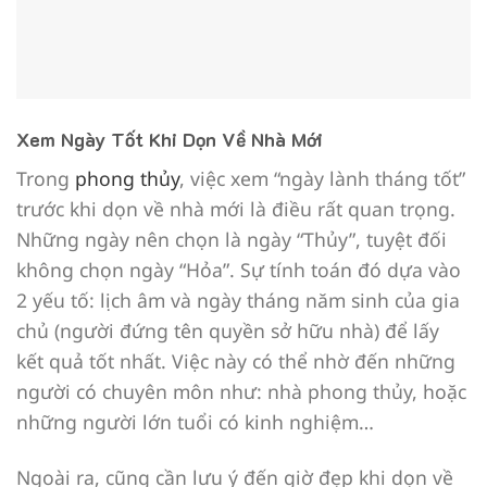
Xem Ngày Tốt Khi Dọn Về Nhà Mới
Trong
phong thủy
, việc xem “ngày lành tháng tốt”
trước khi dọn về nhà mới là điều rất quan trọng.
Những ngày nên chọn là ngày “Thủy”, tuyệt đối
không chọn ngày “Hỏa”. Sự tính toán đó dựa vào
2 yếu tố: lịch âm và ngày tháng năm sinh của gia
chủ (người đứng tên quyền sở hữu nhà) để lấy
kết quả tốt nhất. Việc này có thể nhờ đến những
người có chuyên môn như: nhà phong thủy, hoặc
những người lớn tuổi có kinh nghiệm…
Ngoài ra, cũng cần lưu ý đến giờ đẹp khi dọn về