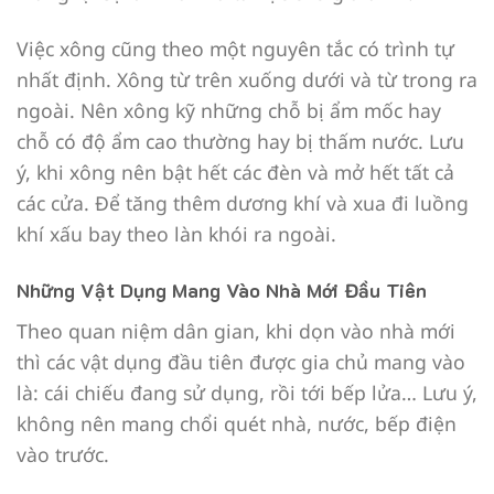
Việc xông cũng theo một nguyên tắc có trình tự
nhất định. Xông từ trên xuống dưới và từ trong ra
ngoài. Nên xông kỹ những chỗ bị ẩm mốc hay
chỗ có độ ẩm cao thường hay bị thấm nước. Lưu
ý, khi xông nên bật hết các đèn và mở hết tất cả
các cửa. Để tăng thêm dương khí và xua đi luồng
khí xấu bay theo làn khói ra ngoài.
Những Vật Dụng Mang Vào Nhà Mới Đầu Tiên
Theo quan niệm dân gian, khi dọn vào nhà mới
thì các vật dụng đầu tiên được gia chủ mang vào
là: cái chiếu đang sử dụng, rồi tới bếp lửa… Lưu ý,
không nên mang chổi quét nhà, nước, bếp điện
vào trước.