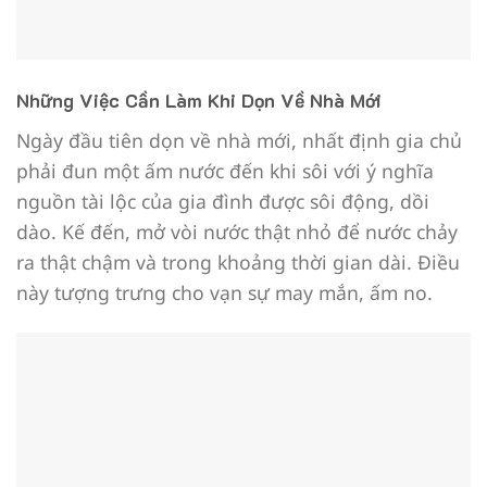
Những Việc Cần Làm Khi Dọn Về Nhà Mới
Ngày đầu tiên dọn về nhà mới, nhất định gia chủ
phải đun một ấm nước đến khi sôi với ý nghĩa
nguồn tài lộc của gia đình được sôi động, dồi
dào. Kế đến, mở vòi nước thật nhỏ để nước chảy
ra thật chậm và trong khoảng thời gian dài. Điều
này tượng trưng cho vạn sự may mắn, ấm no.