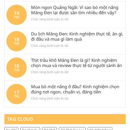
Món
ngon
Món ngon Quảng Ngãi: Vì sao bò một nắng
Huệ
Măng Đen lại được săn tìm nhiều đến vậy?
19
Tâm
Th5
ở
Chức năng bình luận bị tắt
Măng
Món
Đen
ngon
là
Du lịch Măng Đen: Kinh nghiệm thực tế, ăn gì,
Quảng
gì?
Ngãi:
Review
đi đâu và mua gì làm quà
18
Vì
bò
Th5
ở
Chức năng bình luận bị tắt
sao
một
Du
bò
nắng
lịch
một
Măng
Thịt trâu khô Măng Đen là gì? Kinh nghiệm
Măng
nắng
Đen
Đen:
chọn mua và review thực tế từ người sành ăn
18
Măng
chuẩn
Kinh
Th5
Đen
vị,
ở
Chức năng bình luận bị tắt
nghiệm
lại
đáng
Thịt
thực
được
thử
trâu
tế,
săn
khi
Mua bò một nắng ở đâu? Kinh nghiệm chọn
khô
ăn
tìm
ghé
Măng
đúng nơi ngon, chuẩn vị, đáng tiền
17
gì,
nhiều
Quảng
Đen
Th5
đi
đến
Ngãi
ở
Chức năng bình luận bị tắt
là
đâu
vậy?
Mua
gì?
và
bò
Kinh
mua
một
nghiệm
gì
nắng
TAG CLOUD
chọn
làm
ở
mua
quà
đâu?
và