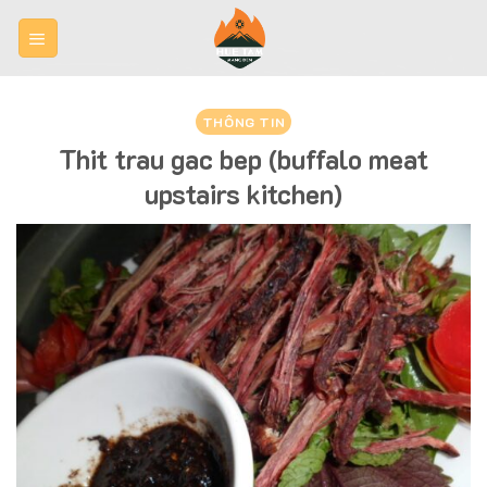
Skip
to
content
THÔNG TIN
Thit trau gac bep (buffalo meat
upstairs kitchen)