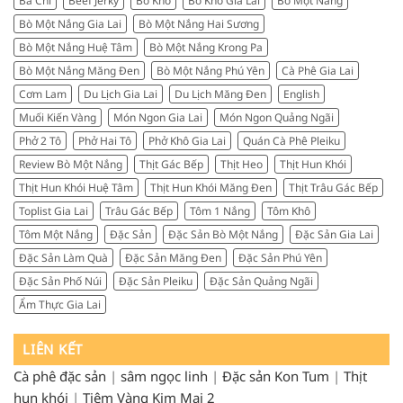
Ba Chỉ
Beef Jerky
Bò Khô
Bò Khô Gia Lai
Bò Một Nắng
Kinh
review
nghiệm
thực
Bò Một Nắng Gia Lai
Bò Một Nắng Hai Sương
chọn
tế
đúng
Bò Một Nắng Huệ Tâm
Bò Một Nắng Krong Pa
từ
nơi
người
Bò Một Nắng Măng Đen
Bò Một Nắng Phú Yên
Cà Phê Gia Lai
ngon,
sành
chuẩn
Cơm Lam
Du Lịch Gia Lai
Du Lịch Măng Đen
English
ăn
vị,
Muối Kiến Vàng
Món Ngon Gia Lai
Món Ngon Quảng Ngãi
đáng
tiền
Phở 2 Tô
Phở Hai Tô
Phở Khô Gia Lai
Quán Cà Phê Pleiku
Review Bò Một Nắng
Thịt Gác Bếp
Thịt Heo
Thịt Hun Khói
Thịt Hun Khói Huệ Tâm
Thịt Hun Khói Măng Đen
Thịt Trâu Gác Bếp
Toplist Gia Lai
Trâu Gác Bếp
Tôm 1 Nắng
Tôm Khô
Tôm Một Nắng
Đặc Sản
Đặc Sản Bò Một Nắng
Đặc Sản Gia Lai
Đặc Sản Làm Quà
Đặc Sản Măng Đen
Đặc Sản Phú Yên
Đặc Sản Phố Núi
Đặc Sản Pleiku
Đặc Sản Quảng Ngãi
Ẩm Thực Gia Lai
LIÊN KẾT
Cà phê đặc sản
|
sâm ngọc linh
|
Đặc sản Kon Tum
|
Thịt
hun khói
|
Tiệm Vàng Kim Mai 2