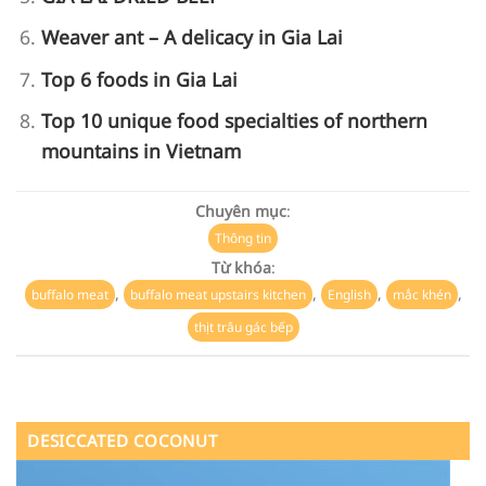
Weaver ant – A delicacy in Gia Lai
Top 6 foods in Gia Lai
Top 10 unique food specialties of northern
mountains in Vietnam
Chuyên mục
:
Thông tin
Từ khóa
:
,
,
,
,
buffalo meat
buffalo meat upstairs kitchen
English
mắc khén
thịt trâu gác bếp
DESICCATED COCONUT