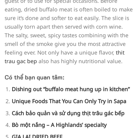
guest or to use for special occasions. Before
eating, dried buffalo meat is often boiled to make
sure it’s done and softer to eat easily. The slice is
usually torn apart then served with corn wine.
The salty, sweet, spicy tastes combining with the
smell of the smoke give you the most attractive
feeling ever. Not only have a unique flavor,
thit
trau gac bep
also has highly nutritional value.
Có thể bạn quan tâm:
Dishing out “buffalo meat hung up in kitchen”
Unique Foods That You Can Only Try in Sapa
Cách bảo quản và sử dụng thịt trâu gác bếp
Bò một nắng – A Highlands’ specialty
GIA LAI DRIED BEEF