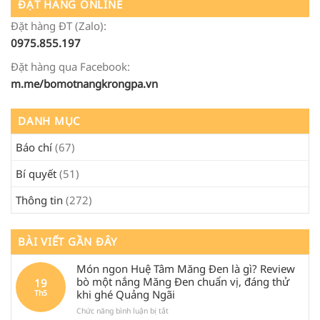
ĐẶT HÀNG ONLINE
Đặt hàng ĐT (Zalo):
0975.855.197
Đặt hàng qua Facebook:
m.me/bomotnangkrongpa.vn
DANH MỤC
Báo chí
(67)
Bí quyết
(51)
Thông tin
(272)
BÀI VIẾT GẦN ĐÂY
Món ngon Huệ Tâm Măng Đen là gì? Review
bò một nắng Măng Đen chuẩn vị, đáng thử
19
khi ghé Quảng Ngãi
Th5
ở
Chức năng bình luận bị tắt