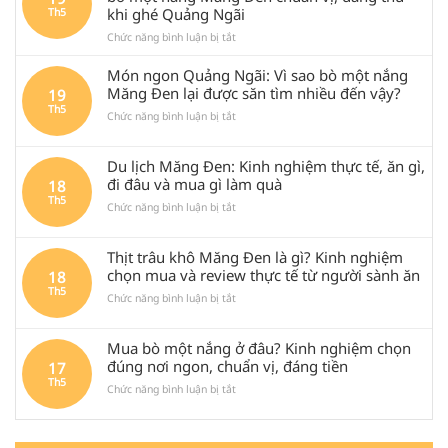
khi ghé Quảng Ngãi
Th5
ở
Chức năng bình luận bị tắt
Món
ngon
Món ngon Quảng Ngãi: Vì sao bò một nắng
Huệ
Măng Đen lại được săn tìm nhiều đến vậy?
19
Tâm
Th5
ở
Chức năng bình luận bị tắt
Măng
Món
Đen
ngon
là
Du lịch Măng Đen: Kinh nghiệm thực tế, ăn gì,
Quảng
gì?
Ngãi:
Review
đi đâu và mua gì làm quà
18
Vì
bò
Th5
ở
Chức năng bình luận bị tắt
sao
một
Du
bò
nắng
lịch
một
Măng
Thịt trâu khô Măng Đen là gì? Kinh nghiệm
Măng
nắng
Đen
Đen:
chọn mua và review thực tế từ người sành ăn
18
Măng
chuẩn
Kinh
Th5
Đen
vị,
ở
Chức năng bình luận bị tắt
nghiệm
lại
đáng
Thịt
thực
được
thử
trâu
tế,
săn
khi
Mua bò một nắng ở đâu? Kinh nghiệm chọn
khô
ăn
tìm
ghé
Măng
đúng nơi ngon, chuẩn vị, đáng tiền
17
gì,
nhiều
Quảng
Đen
Th5
đi
đến
Ngãi
ở
Chức năng bình luận bị tắt
là
đâu
vậy?
Mua
gì?
và
bò
Kinh
mua
một
nghiệm
gì