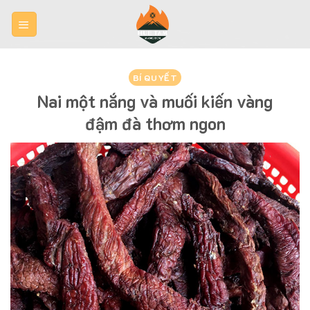
Skip
to
content
BÍ QUYẾT
Nai một nắng và muối kiến vàng
đậm đà thơm ngon