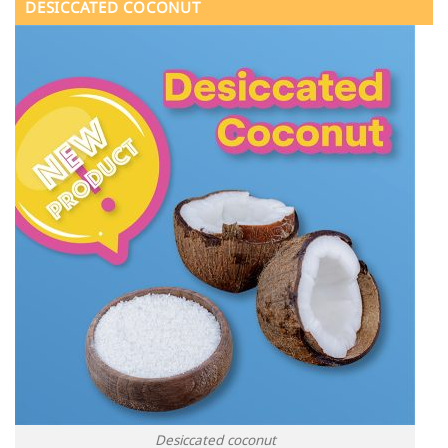
DESICCATED COCONUT
Desiccated coconut