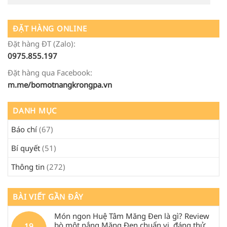
ĐẶT HÀNG ONLINE
Đặt hàng ĐT (Zalo):
0975.855.197
Đặt hàng qua Facebook:
m.me/bomotnangkrongpa.vn
DANH MỤC
Báo chí
(67)
Bí quyết
(51)
Thông tin
(272)
BÀI VIẾT GẦN ĐÂY
Món ngon Huệ Tâm Măng Đen là gì? Review
bò một nắng Măng Đen chuẩn vị, đáng thử
19