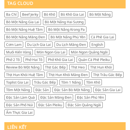
nắng
TAG CLOUD
chọn
làm
ở
mua
quà
đâu?
và
Ba Chỉ
Beef Jerky
Bò Khô
Bò Khô Gia Lai
Bò Một Nắng
Kinh
review
nghiệm
thực
Bò Một Nắng Gia Lai
Bò Một Nắng Hai Sương
chọn
tế
đúng
Bò Một Nắng Huệ Tâm
Bò Một Nắng Krong Pa
từ
nơi
người
Bò Một Nắng Măng Đen
Bò Một Nắng Phú Yên
Cà Phê Gia Lai
ngon,
sành
chuẩn
Cơm Lam
Du Lịch Gia Lai
Du Lịch Măng Đen
English
ăn
vị,
Muối Kiến Vàng
Món Ngon Gia Lai
Món Ngon Quảng Ngãi
đáng
tiền
Phở 2 Tô
Phở Hai Tô
Phở Khô Gia Lai
Quán Cà Phê Pleiku
Review Bò Một Nắng
Thịt Gác Bếp
Thịt Heo
Thịt Hun Khói
Thịt Hun Khói Huệ Tâm
Thịt Hun Khói Măng Đen
Thịt Trâu Gác Bếp
Toplist Gia Lai
Trâu Gác Bếp
Tôm 1 Nắng
Tôm Khô
Tôm Một Nắng
Đặc Sản
Đặc Sản Bò Một Nắng
Đặc Sản Gia Lai
Đặc Sản Làm Quà
Đặc Sản Măng Đen
Đặc Sản Phú Yên
Đặc Sản Phố Núi
Đặc Sản Pleiku
Đặc Sản Quảng Ngãi
Ẩm Thực Gia Lai
LIÊN KẾT