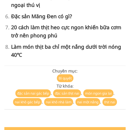
ngoại thú vị
Đặc sản Măng Đen có gì?
20 cách làm thịt heo cực ngon khiến bữa cơm
trở nên phong phú
Làm món thịt ba chỉ một nắng dưới trời nóng
40℃
Chuyên mục
:
Bí quyết
Từ khóa
:
,
,
,
đặc sản nai gác bếp
đặc sản thịt nai
món ngon gia lai
,
,
,
nai khô gác bếp
nai khô nhà làm
nai một nắng
thịt nai