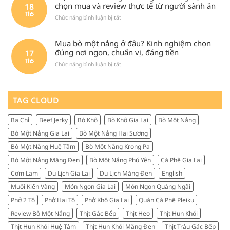
Đen:
chọn mua và review thực tế từ người sành ăn
18
Măng
chuẩn
Kinh
Th5
Đen
vị,
ở
Chức năng bình luận bị tắt
nghiệm
lại
đáng
Thịt
thực
được
thử
trâu
tế,
săn
khi
Mua bò một nắng ở đâu? Kinh nghiệm chọn
khô
ăn
tìm
ghé
Măng
đúng nơi ngon, chuẩn vị, đáng tiền
17
gì,
nhiều
Quảng
Đen
Th5
đi
đến
Ngãi
ở
Chức năng bình luận bị tắt
là
đâu
vậy?
Mua
gì?
và
bò
Kinh
mua
một
nghiệm
gì
nắng
TAG CLOUD
chọn
làm
ở
mua
quà
đâu?
và
Ba Chỉ
Beef Jerky
Bò Khô
Bò Khô Gia Lai
Bò Một Nắng
Kinh
review
nghiệm
thực
Bò Một Nắng Gia Lai
Bò Một Nắng Hai Sương
chọn
tế
đúng
Bò Một Nắng Huệ Tâm
Bò Một Nắng Krong Pa
từ
nơi
người
Bò Một Nắng Măng Đen
Bò Một Nắng Phú Yên
Cà Phê Gia Lai
ngon,
sành
chuẩn
Cơm Lam
Du Lịch Gia Lai
Du Lịch Măng Đen
English
ăn
vị,
Muối Kiến Vàng
Món Ngon Gia Lai
Món Ngon Quảng Ngãi
đáng
tiền
Phở 2 Tô
Phở Hai Tô
Phở Khô Gia Lai
Quán Cà Phê Pleiku
Review Bò Một Nắng
Thịt Gác Bếp
Thịt Heo
Thịt Hun Khói
Thịt Hun Khói Huệ Tâm
Thịt Hun Khói Măng Đen
Thịt Trâu Gác Bếp