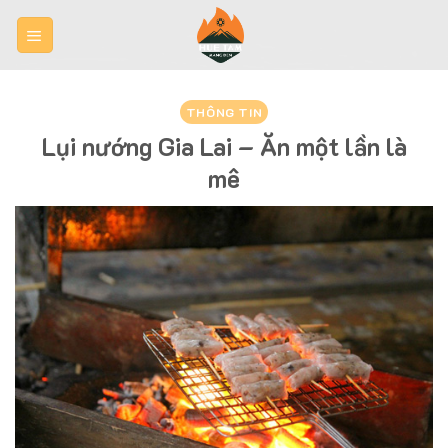
Skip
to
content
THÔNG TIN
Lụi nướng Gia Lai – Ăn một lần là
mê