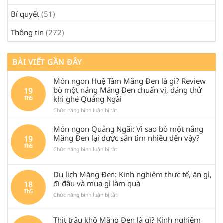
Bí quyết
(51)
Thông tin
(272)
BÀI VIẾT GẦN ĐÂY
Món ngon Huệ Tâm Măng Đen là gì? Review
bò một nắng Măng Đen chuẩn vị, đáng thử
19
khi ghé Quảng Ngãi
Th5
ở
Chức năng bình luận bị tắt
Món
ngon
Món ngon Quảng Ngãi: Vì sao bò một nắng
Huệ
Măng Đen lại được săn tìm nhiều đến vậy?
19
Tâm
Th5
ở
Chức năng bình luận bị tắt
Măng
Món
Đen
ngon
là
Du lịch Măng Đen: Kinh nghiệm thực tế, ăn gì,
Quảng
gì?
Ngãi:
Review
đi đâu và mua gì làm quà
18
Vì
bò
Th5
ở
Chức năng bình luận bị tắt
sao
một
Du
bò
nắng
lịch
một
Măng
Thịt trâu khô Măng Đen là gì? Kinh nghiệm
Măng
nắng
Đen