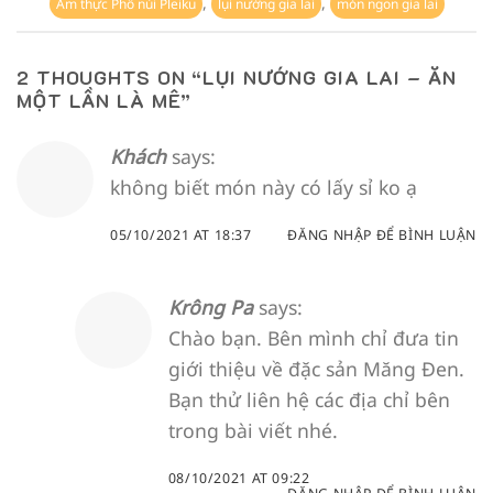
,
,
Ẩm thực Phố núi Pleiku
lụi nướng gia lai
món ngon gia lai
2 THOUGHTS ON “
LỤI NƯỚNG GIA LAI – ĂN
MỘT LẦN LÀ MÊ
”
Khách
says:
không biết món này có lấy sỉ ko ạ
05/10/2021 AT 18:37
ĐĂNG NHẬP ĐỂ BÌNH LUẬN
Krông Pa
says:
Chào bạn. Bên mình chỉ đưa tin
giới thiệu về đặc sản Măng Đen.
Bạn thử liên hệ các địa chỉ bên
trong bài viết nhé.
08/10/2021 AT 09:22