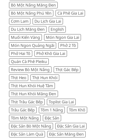
Bò Một Nắng Măng Đen
đáng
tiền
Bò Một Nắng Phú Yên
Cà Phê Gia Lai
Cơm Lam
Du Lịch Gia Lai
Du Lịch Măng Đen
English
Muối Kiến Vàng
Món Ngon Gia Lai
Món Ngon Quảng Ngãi
Phở 2 Tô
Phở Hai Tô
Phở Khô Gia Lai
Quán Cà Phê Pleiku
Review Bò Một Nắng
Thịt Gác Bếp
Thịt Heo
Thịt Hun Khói
Thịt Hun Khói Huệ Tâm
Thịt Hun Khói Măng Đen
Thịt Trâu Gác Bếp
Toplist Gia Lai
Trâu Gác Bếp
Tôm 1 Nắng
Tôm Khô
Tôm Một Nắng
Đặc Sản
Đặc Sản Bò Một Nắng
Đặc Sản Gia Lai
Đặc Sản Làm Quà
Đặc Sản Măng Đen