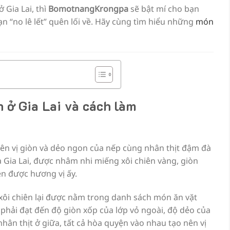
 Gia Lai, thì
BomotnangKrongpa
sẽ bật mí cho bạn
 “no lê lết” quên lối về. Hãy cùng tìm hiểu những
món
 ở Gia Lai và cách làm
uên vị giòn và dẻo ngon của nếp cùng nhân thịt đậm đà
a Gia Lai, được nhâm nhi miếng xôi chiên vàng, giòn
n được hương vị ấy.
xôi chiên lại được nằm trong danh sách món ăn vặt
n phải đạt đến độ giòn xốp của lớp vỏ ngoài, độ dẻo của
hân thịt ở giữa, tất cả hòa quyện vào nhau tạo nên vị