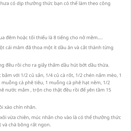
hưa có dịp thưởng thức bạn có thể làm theo công
a đêm hoặc tối thiểu là 8 tiếng cho nở mềm….
 một cái mâm đã thoa một ít dầu ăn và cắt thành từng
àng đều rồi cho ra giấy thấm dầu hút bớt dầu thừa.
ịt bằm với 1/2 củ sắn, 1/4 củ cà rốt, 1/2 chén nấm mèo, 1
 muỗng cà phê tiêu, 1 muỗng cà phê hạt nêm, 1/2
 nước mắm , trộn cho thật đều rồi để yên tầm 15
ồi xào chín nhân.
 xôi vừa chiên, múc nhân cho vào là có thể thưởng thức
t và chà bông rất ngon.