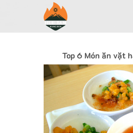
Skip
to
content
Top 6 Món ăn vặt h