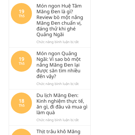
Món ngon Huệ Tâm
19
Măng Đen là gì?
Th5
Review bò một nắng
Măng Đen chuẩn vị,
đáng thử khi ghé
Quảng Ngãi
ở
Chức năng bình luận bị tắt
Món
ngon
Món ngon Quảng
Huệ
19
Ngãi: Vì sao bò một
Tâm
Th5
nắng Măng Đen lại
Măng
được săn tìm nhiều
Đen
đến vậy?
là
gì?
ở
Chức năng bình luận bị tắt
Review
Món
bò
ngon
Du lịch Măng Đen:
một
Quảng
18
Kinh nghiệm thực tế,
nắng
Ngãi:
Th5
ăn gì, đi đâu và mua gì
Măng
Vì
làm quà
Đen
sao
chuẩn
bò
ở
Chức năng bình luận bị tắt
vị,
một
Du
đáng
nắng
lịch
Thịt trâu khô Măng
thử
Măng
Măng