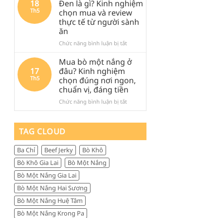
18
Đen là gì? Kinh nghiệm
khi
Đen
Đen:
Th5
chọn mua và review
ghé
lại
Kinh
thực tế từ người sành
Quảng
được
nghiệm
ăn
Ngãi
săn
thực
tìm
tế,
ở
Chức năng bình luận bị tắt
nhiều
ăn
Thịt
đến
gì,
trâu
Mua bò một nắng ở
vậy?
đi
khô
17
đâu? Kinh nghiệm
đâu
Măng
Th5
chọn đúng nơi ngon,
và
Đen
chuẩn vị, đáng tiền
mua
là
gì
gì?
ở
Chức năng bình luận bị tắt
làm
Kinh
Mua
quà
nghiệm
bò
chọn
một
TAG CLOUD
mua
nắng
và
ở
Ba Chỉ
Beef Jerky
Bò Khô
review
đâu?
thực
Kinh
Bò Khô Gia Lai
Bò Một Nắng
tế
nghiệm
Bò Một Nắng Gia Lai
từ
chọn
người
đúng
Bò Một Nắng Hai Sương
sành
nơi
Bò Một Nắng Huệ Tâm
ăn
ngon,
chuẩn
Bò Một Nắng Krong Pa
vị,