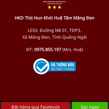
HKD Thịt Hun Khói Huệ Tâm Măng Đen
L033, Đường NB 01, TDP3,
Xã Măng Đen, Tỉnh Quảng Ngãi
ĐT:
0975.855.197
(Mrs. Huệ)
Đặt hàng qua Facebook
Gọi ngay
©
1996 - 2026 Bò một nắng Krông Pa - Gia Lai