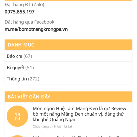
Đặt hàng ĐT (Zalo):
0975.855.197
Đặt hàng qua Facebook:
m.me/bomotnangkrongpa.vn
DANH MỤC
Báo chí
(67)
Bí quyết
(51)
Thông tin
(272)
BÀI VIẾT GẦN ĐÂY
Món ngon Huệ Tâm Măng Đen là gì? Review
bò một nắng Măng Đen chuẩn vị, đáng thử
19
khi ghé Quảng Ngãi
Th5
ở
Chức năng bình luận bị tắt
Món
ngon