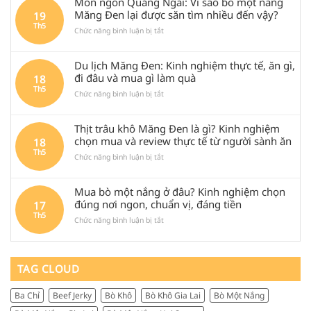
Món ngon Quảng Ngãi: Vì sao bò một nắng
Huệ
Măng Đen lại được săn tìm nhiều đến vậy?
19
Tâm
Th5
ở
Chức năng bình luận bị tắt
Măng
Món
Đen
ngon
là
Du lịch Măng Đen: Kinh nghiệm thực tế, ăn gì,
Quảng
gì?
Ngãi:
Review
đi đâu và mua gì làm quà
18
Vì
bò
Th5
ở
Chức năng bình luận bị tắt
sao
một
Du
bò
nắng
lịch
một
Măng
Thịt trâu khô Măng Đen là gì? Kinh nghiệm
Măng
nắng
Đen
Đen:
chọn mua và review thực tế từ người sành ăn
18
Măng
chuẩn
Kinh
Th5
Đen
vị,
ở
Chức năng bình luận bị tắt
nghiệm
lại
đáng
Thịt
thực
được
thử
trâu
tế,
săn
khi
Mua bò một nắng ở đâu? Kinh nghiệm chọn
khô
ăn
tìm
ghé
Măng
đúng nơi ngon, chuẩn vị, đáng tiền
17
gì,
nhiều
Quảng
Đen
Th5
đi
đến
Ngãi
ở
Chức năng bình luận bị tắt
là
đâu
vậy?
Mua
gì?
và
bò
Kinh
mua
một
nghiệm
gì
nắng
TAG CLOUD
chọn
làm
ở
mua
quà
đâu?
và
Ba Chỉ
Beef Jerky
Bò Khô
Bò Khô Gia Lai
Bò Một Nắng
Kinh
review
nghiệm