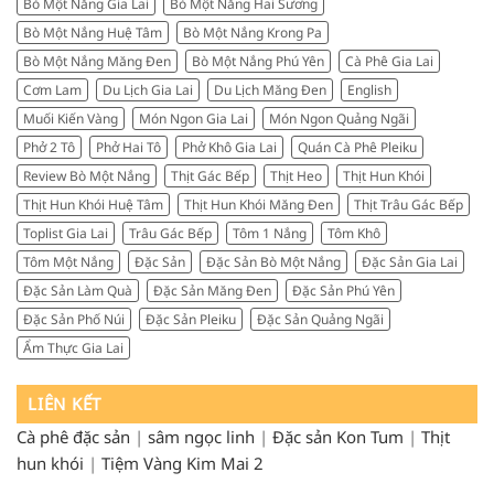
thực
Bò Một Nắng Gia Lai
Bò Một Nắng Hai Sương
chọn
tế
đúng
Bò Một Nắng Huệ Tâm
Bò Một Nắng Krong Pa
từ
nơi
người
Bò Một Nắng Măng Đen
Bò Một Nắng Phú Yên
Cà Phê Gia Lai
ngon,
sành
chuẩn
Cơm Lam
Du Lịch Gia Lai
Du Lịch Măng Đen
English
ăn
vị,
Muối Kiến Vàng
Món Ngon Gia Lai
Món Ngon Quảng Ngãi
đáng
tiền
Phở 2 Tô
Phở Hai Tô
Phở Khô Gia Lai
Quán Cà Phê Pleiku
Review Bò Một Nắng
Thịt Gác Bếp
Thịt Heo
Thịt Hun Khói
Thịt Hun Khói Huệ Tâm
Thịt Hun Khói Măng Đen
Thịt Trâu Gác Bếp
Toplist Gia Lai
Trâu Gác Bếp
Tôm 1 Nắng
Tôm Khô
Tôm Một Nắng
Đặc Sản
Đặc Sản Bò Một Nắng
Đặc Sản Gia Lai
Đặc Sản Làm Quà
Đặc Sản Măng Đen
Đặc Sản Phú Yên
Đặc Sản Phố Núi
Đặc Sản Pleiku
Đặc Sản Quảng Ngãi
Ẩm Thực Gia Lai
LIÊN KẾT
Cà phê đặc sản
|
sâm ngọc linh
|
Đặc sản Kon Tum
|
Thịt
hun khói
|
Tiệm Vàng Kim Mai 2