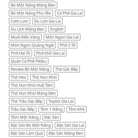
Bò Một Nắng Măng Đen
đáng
tiền
Bò Một Nắng Phú Yên
Cà Phê Gia Lai
Cơm Lam
Du Lịch Gia Lai
Du Lịch Măng Đen
English
Muối Kiến Vàng
Món Ngon Gia Lai
Món Ngon Quảng Ngãi
Phở 2 Tô
Phở Hai Tô
Phở Khô Gia Lai
Quán Cà Phê Pleiku
Review Bò Một Nắng
Thịt Gác Bếp
Thịt Heo
Thịt Hun Khói
Thịt Hun Khói Huệ Tâm
Thịt Hun Khói Măng Đen
Thịt Trâu Gác Bếp
Toplist Gia Lai
Trâu Gác Bếp
Tôm 1 Nắng
Tôm Khô
Tôm Một Nắng
Đặc Sản
Đặc Sản Bò Một Nắng
Đặc Sản Gia Lai
Đặc Sản Làm Quà
Đặc Sản Măng Đen