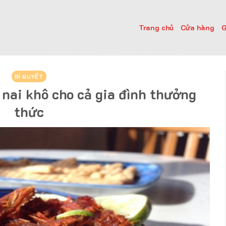
Trang chủ
Cửa hàng
G
BÍ QUYẾT
t nai khô cho cả gia đình thưởng
thức