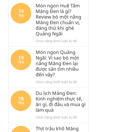
Món ngon Huệ Tâm
19
Măng Đen là gì?
Th5
Review bò một nắng
Măng Đen chuẩn vị,
đáng thử khi ghé
Quảng Ngãi
ở
Chức năng bình luận bị tắt
Món
ngon
Món ngon Quảng
Huệ
19
Ngãi: Vì sao bò một
Tâm
Th5
nắng Măng Đen lại
Măng
được săn tìm nhiều
Đen
đến vậy?
là
gì?
ở
Chức năng bình luận bị tắt
Review
Món
bò
ngon
Du lịch Măng Đen:
một
Quảng
18
Kinh nghiệm thực tế,
nắng
Ngãi:
Th5
ăn gì, đi đâu và mua gì
Măng
Vì
làm quà
Đen
sao
chuẩn
bò
ở
Chức năng bình luận bị tắt
vị,
một
Du
đáng
nắng
lịch
Thịt trâu khô Măng
thử
Măng
Măng