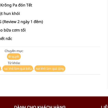
 Krông Pa đón Tết
ịt hun khói
G (Review 2 ngày 1 đêm)
ho bữa cơm tối
hết nấc
Chuyên mục
:
Bí quyết
Từ khóa
:
,
,
nai khô làm quà biếu
nai khô làm quà tặng
DÀNH CHO KHÁCH HÀNG
LIÊ