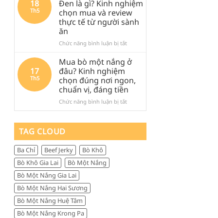
18
Đen là gì? Kinh nghiệm
khi
Đen
Đen:
Th5
chọn mua và review
ghé
lại
Kinh
thực tế từ người sành
Quảng
được
nghiệm
ăn
Ngãi
săn
thực
tìm
tế,
ở
Chức năng bình luận bị tắt
nhiều
ăn
Thịt
đến
gì,
trâu
Mua bò một nắng ở
vậy?
đi
khô
17
đâu? Kinh nghiệm
đâu
Măng
Th5
chọn đúng nơi ngon,
và
Đen
chuẩn vị, đáng tiền
mua
là
gì
gì?
ở
Chức năng bình luận bị tắt
làm
Kinh
Mua
quà
nghiệm
bò
chọn
một
TAG CLOUD
mua
nắng
và
ở
Ba Chỉ
Beef Jerky
Bò Khô
review
đâu?
thực
Kinh
Bò Khô Gia Lai
Bò Một Nắng
tế
nghiệm
Bò Một Nắng Gia Lai
từ
chọn
người
đúng
Bò Một Nắng Hai Sương
sành
nơi
Bò Một Nắng Huệ Tâm
ăn
ngon,
chuẩn
Bò Một Nắng Krong Pa
vị,