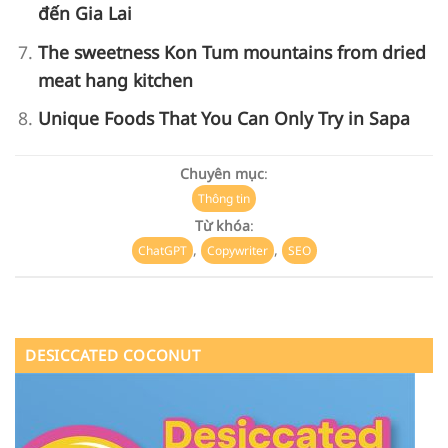
đến Gia Lai
The sweetness Kon Tum mountains from dried
meat hang kitchen
Unique Foods That You Can Only Try in Sapa
Chuyên mục
:
Thông tin
Từ khóa
:
,
,
ChatGPT
Copywriter
SEO
DESICCATED COCONUT