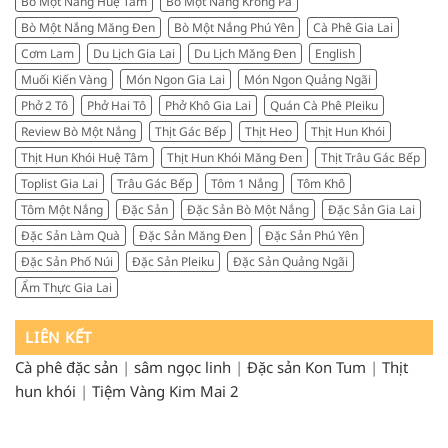
Bò Một Nắng Huệ Tâm
Bò Một Nắng Krong Pa
từ
nơi
người
Bò Một Nắng Măng Đen
Bò Một Nắng Phú Yên
Cà Phê Gia Lai
ngon,
sành
chuẩn
Cơm Lam
Du Lịch Gia Lai
Du Lịch Măng Đen
English
ăn
vị,
Muối Kiến Vàng
Món Ngon Gia Lai
Món Ngon Quảng Ngãi
đáng
tiền
Phở 2 Tô
Phở Hai Tô
Phở Khô Gia Lai
Quán Cà Phê Pleiku
Review Bò Một Nắng
Thịt Gác Bếp
Thịt Heo
Thịt Hun Khói
Thịt Hun Khói Huệ Tâm
Thịt Hun Khói Măng Đen
Thịt Trâu Gác Bếp
Toplist Gia Lai
Trâu Gác Bếp
Tôm 1 Nắng
Tôm Khô
Tôm Một Nắng
Đặc Sản
Đặc Sản Bò Một Nắng
Đặc Sản Gia Lai
Đặc Sản Làm Quà
Đặc Sản Măng Đen
Đặc Sản Phú Yên
Đặc Sản Phố Núi
Đặc Sản Pleiku
Đặc Sản Quảng Ngãi
Ẩm Thực Gia Lai
LIÊN KẾT
Cà phê đặc sản
|
sâm ngọc linh
|
Đặc sản Kon Tum
|
Thịt
hun khói
|
Tiệm Vàng Kim Mai 2