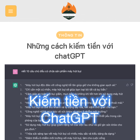
Skip
to
content
THÔNG TIN
Những cách kiếm tiền với
chatGPT