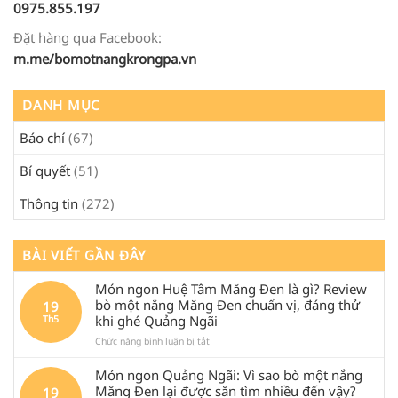
0975.855.197
Đặt hàng qua Facebook:
m.me/bomotnangkrongpa.vn
DANH MỤC
Báo chí
(67)
Bí quyết
(51)
Thông tin
(272)
BÀI VIẾT GẦN ĐÂY
Món ngon Huệ Tâm Măng Đen là gì? Review
bò một nắng Măng Đen chuẩn vị, đáng thử
19
khi ghé Quảng Ngãi
Th5
ở
Chức năng bình luận bị tắt
Món
ngon
Món ngon Quảng Ngãi: Vì sao bò một nắng
Huệ
Măng Đen lại được săn tìm nhiều đến vậy?
19
Tâm