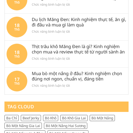
Th5
ở
Chức năng bình luận bị tắt
Măng
Món
Đen
ngon
là
Du lịch Măng Đen: Kinh nghiệm thực tế, ăn gì,
Quảng
gì?
Ngãi:
Review
đi đâu và mua gì làm quà
18
Vì
bò
Th5
ở
Chức năng bình luận bị tắt
sao
một
Du
bò
nắng
lịch
một
Măng
Thịt trâu khô Măng Đen là gì? Kinh nghiệm
Măng
nắng
Đen
Đen:
chọn mua và review thực tế từ người sành ăn
18
Măng
chuẩn
Kinh
Th5
Đen
vị,
ở
Chức năng bình luận bị tắt
nghiệm
lại
đáng
Thịt
thực
được
thử
trâu
tế,
săn
khi
Mua bò một nắng ở đâu? Kinh nghiệm chọn
khô
ăn
tìm
ghé
Măng
đúng nơi ngon, chuẩn vị, đáng tiền
17
gì,
nhiều
Quảng
Đen
Th5
đi
đến
Ngãi
ở
Chức năng bình luận bị tắt
là
đâu
vậy?
Mua
gì?
và
bò
Kinh
mua
một
nghiệm
gì
nắng
TAG CLOUD
chọn
làm
ở
mua
quà
đâu?
và
Ba Chỉ
Beef Jerky
Bò Khô
Bò Khô Gia Lai
Bò Một Nắng
Kinh
review
nghiệm
thực
Bò Một Nắng Gia Lai
Bò Một Nắng Hai Sương
chọn
tế
đúng