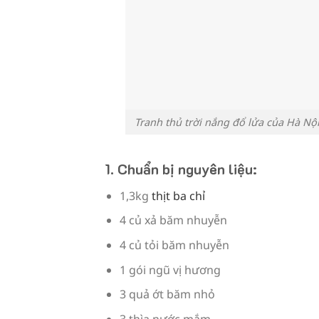
Tranh thủ trời nắng đổ lửa của Hà Nộ
1. Chuẩn bị nguyên liệu:
1,3kg
thịt ba chỉ
4 củ xả băm nhuyễn
4 củ tỏi băm nhuyễn
1 gói ngũ vị hương
3 quả ớt băm nhỏ
3 thìa nước mắm