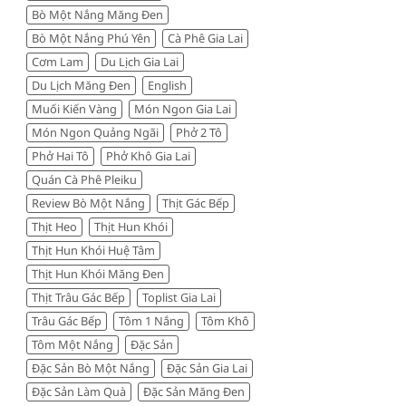
Bò Một Nắng Măng Đen
đáng
tiền
Bò Một Nắng Phú Yên
Cà Phê Gia Lai
Cơm Lam
Du Lịch Gia Lai
Du Lịch Măng Đen
English
Muối Kiến Vàng
Món Ngon Gia Lai
Món Ngon Quảng Ngãi
Phở 2 Tô
Phở Hai Tô
Phở Khô Gia Lai
Quán Cà Phê Pleiku
Review Bò Một Nắng
Thịt Gác Bếp
Thịt Heo
Thịt Hun Khói
Thịt Hun Khói Huệ Tâm
Thịt Hun Khói Măng Đen
Thịt Trâu Gác Bếp
Toplist Gia Lai
Trâu Gác Bếp
Tôm 1 Nắng
Tôm Khô
Tôm Một Nắng
Đặc Sản
Đặc Sản Bò Một Nắng
Đặc Sản Gia Lai
Đặc Sản Làm Quà
Đặc Sản Măng Đen