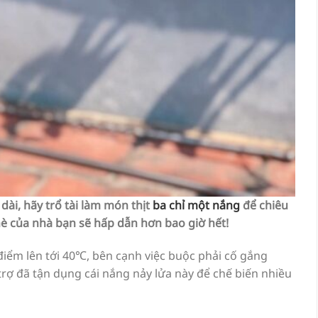
ài, hãy trổ tài làm món thịt
ba chỉ một nắng
để chiêu
è của nhà bạn sẽ hấp dẫn hơn bao giờ hết!
ểm lên tới 40℃, bên cạnh việc buộc phải cố gắng
i trợ đã tận dụng cái nắng nảy lửa này để chế biến nhiều