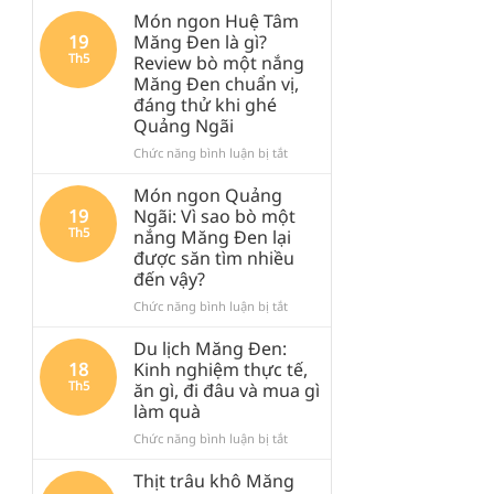
Món ngon Huệ Tâm
19
Măng Đen là gì?
Th5
Review bò một nắng
Măng Đen chuẩn vị,
đáng thử khi ghé
Quảng Ngãi
ở
Chức năng bình luận bị tắt
Món
ngon
Món ngon Quảng
Huệ
19
Ngãi: Vì sao bò một
Tâm
Th5
nắng Măng Đen lại
Măng
được săn tìm nhiều
Đen
đến vậy?
là
gì?
ở
Chức năng bình luận bị tắt
Review
Món
bò
ngon
Du lịch Măng Đen:
một
Quảng
18
Kinh nghiệm thực tế,
nắng
Ngãi:
Th5
ăn gì, đi đâu và mua gì
Măng
Vì
làm quà
Đen
sao
chuẩn
bò
ở
Chức năng bình luận bị tắt
vị,
một
Du
đáng
nắng
lịch
Thịt trâu khô Măng
thử
Măng
Măng