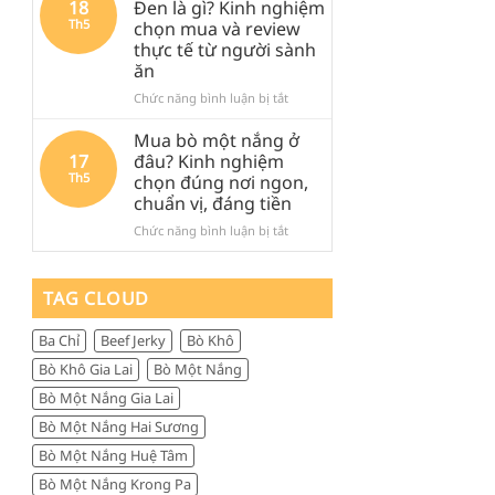
18
Đen là gì? Kinh nghiệm
khi
Đen
Đen:
Th5
chọn mua và review
ghé
lại
Kinh
thực tế từ người sành
Quảng
được
nghiệm
ăn
Ngãi
săn
thực
tìm
tế,
ở
Chức năng bình luận bị tắt
nhiều
ăn
Thịt
đến
gì,
trâu
Mua bò một nắng ở
vậy?
đi
khô
17
đâu? Kinh nghiệm
đâu
Măng
Th5
chọn đúng nơi ngon,
và
Đen
chuẩn vị, đáng tiền
mua
là
gì
gì?
ở
Chức năng bình luận bị tắt
làm
Kinh
Mua
quà
nghiệm
bò
chọn
một
TAG CLOUD
mua
nắng
và
ở
Ba Chỉ
Beef Jerky
Bò Khô
review
đâu?
thực
Kinh
Bò Khô Gia Lai
Bò Một Nắng
tế
nghiệm
Bò Một Nắng Gia Lai
từ
chọn
người
đúng
Bò Một Nắng Hai Sương
sành
nơi
Bò Một Nắng Huệ Tâm
ăn
ngon,
chuẩn
Bò Một Nắng Krong Pa
vị,