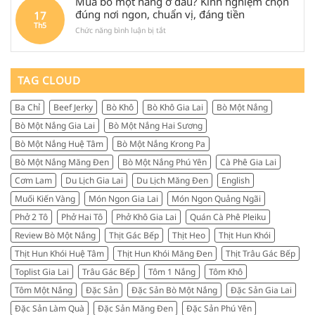
Mua bò một nắng ở đâu? Kinh nghiệm chọn
ăn
tìm
ghé
Măng
đúng nơi ngon, chuẩn vị, đáng tiền
17
gì,
nhiều
Quảng
Đen
Th5
đi
đến
Ngãi
ở
Chức năng bình luận bị tắt
là
đâu
vậy?
Mua
gì?
và
bò
Kinh
mua
một
nghiệm
gì
nắng
TAG CLOUD
chọn
làm
ở
mua
quà
đâu?
và
Ba Chỉ
Beef Jerky
Bò Khô
Bò Khô Gia Lai
Bò Một Nắng
Kinh
review
nghiệm
thực
Bò Một Nắng Gia Lai
Bò Một Nắng Hai Sương
chọn
tế
đúng
Bò Một Nắng Huệ Tâm
Bò Một Nắng Krong Pa
từ
nơi
người
Bò Một Nắng Măng Đen
Bò Một Nắng Phú Yên
Cà Phê Gia Lai
ngon,
sành
chuẩn
Cơm Lam
Du Lịch Gia Lai
Du Lịch Măng Đen
English
ăn
vị,
Muối Kiến Vàng
Món Ngon Gia Lai
Món Ngon Quảng Ngãi
đáng
tiền
Phở 2 Tô
Phở Hai Tô
Phở Khô Gia Lai
Quán Cà Phê Pleiku
Review Bò Một Nắng
Thịt Gác Bếp
Thịt Heo
Thịt Hun Khói
Thịt Hun Khói Huệ Tâm
Thịt Hun Khói Măng Đen
Thịt Trâu Gác Bếp
Toplist Gia Lai
Trâu Gác Bếp
Tôm 1 Nắng
Tôm Khô
Tôm Một Nắng
Đặc Sản
Đặc Sản Bò Một Nắng
Đặc Sản Gia Lai
Đặc Sản Làm Quà
Đặc Sản Măng Đen
Đặc Sản Phú Yên