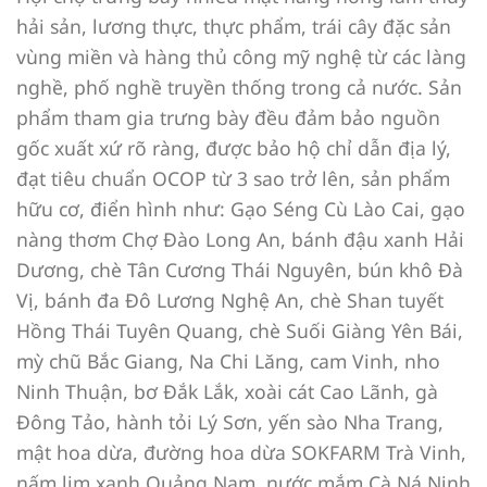
hải sản, lương thực, thực phẩm, trái cây đặc sản
vùng miền và hàng thủ công mỹ nghệ từ các làng
nghề, phố nghề truyền thống trong cả nước. Sản
phẩm tham gia trưng bày đều đảm bảo nguồn
gốc xuất xứ rõ ràng, được bảo hộ chỉ dẫn địa lý,
đạt tiêu chuẩn OCOP từ 3 sao trở lên, sản phẩm
hữu cơ, điển hình như: Gạo Séng Cù Lào Cai, gạo
nàng thơm Chợ Đào Long An, bánh đậu xanh Hải
Dương, chè Tân Cương Thái Nguyên, bún khô Đà
Vị, bánh đa Đô Lương Nghệ An, chè Shan tuyết
Hồng Thái Tuyên Quang, chè Suối Giàng Yên Bái,
mỳ chũ Bắc Giang, Na Chi Lăng, cam Vinh, nho
Ninh Thuận, bơ Đắk Lắk, xoài cát Cao Lãnh, gà
Đông Tảo, hành tỏi Lý Sơn, yến sào Nha Trang,
mật hoa dừa, đường hoa dừa SOKFARM Trà Vinh,
nấm lim xanh Quảng Nam, nước mắm Cà Ná Ninh