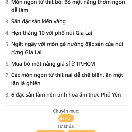
Món ngon từ thịt bò: Bò một nắng thơm ngon
dễ làm
Săn đặc sản kiến vàng
Hẹn tháng 10 với phố núi Gia Lai
Ngất ngây với món gà nướng đặc sản của núi
rừng Gia Lai
Mua bò một nắng giá sỉ ở TP.HCM
Các món ngon từ thịt nai dễ chế biến, ăn một
lần là ghiền
6 đặc sản làm nên tinh hoa ẩm thực Phú Yên
Chuyên mục
:
Báo chí
Từ khóa
: