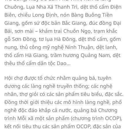
Chuông, Lụa Nha Xá Thanh Trì, dệt thổ cẩm Điện
Biên, chiếu Long Định, nón Bàng Buông Tiền
Giang, gốm sứ độc bản Bắc Giang, đúc đồng Đại
Bái, sơn mài – khảm trai Chuôn Ngọ, trạm khắc
gỗ Sơn Đồng, tơ lụa Hà Đông, dệt thổ cẩm, gốm
nung, thủ công mỹ nghệ Ninh Thuận, dệt lanh,
thổ cẩm Hà Giang, trầm hương Quảng Nam, dệt
thêu thổ cẩm dân tộc Dao…
Hội chợ được tổ chức nhằm quảng bá, tuyên
dương các làng nghề truyền thống; các nghệ
nhân, thợ giỏi có các sản phẩm tiêu biểu, đặc sắc.
Đồng thời giới thiệu các mô hình làng nghề, phố
nghề độc đáo khắp cả nước, quảng bá Chương
trình Mỗi xã một sản phẩm (chương trình OCOP),
kết nối tiêu thụ các sản phẩm OCOP, đặc sản của