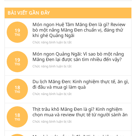
BÀI VIẾT GẦN ĐÂY
Món ngon Huệ Tâm Măng Đen là gì? Review
bò một nắng Măng Đen chuẩn vị, đáng thử
19
khi ghé Quảng Ngãi
Th5
ở
Chức năng bình luận bị tắt
Món
ngon
Món ngon Quảng Ngãi: Vì sao bò một nắng
Huệ
Măng Đen lại được săn tìm nhiều đến vậy?
19
Tâm
Th5
ở
Chức năng bình luận bị tắt
Măng
Món
Đen
ngon
là
Du lịch Măng Đen: Kinh nghiệm thực tế, ăn gì,
Quảng
gì?
Ngãi:
Review
đi đâu và mua gì làm quà
18
Vì
bò
Th5
ở
Chức năng bình luận bị tắt
sao
một
Du
bò
nắng
lịch
một
Măng
Thịt trâu khô Măng Đen là gì? Kinh nghiệm
Măng
nắng
Đen
Đen:
chọn mua và review thực tế từ người sành ăn
18
Măng
chuẩn
Kinh
Th5
Đen
vị,
ở
Chức năng bình luận bị tắt
nghiệm
lại
đáng
Thịt
thực
được
thử
trâu
tế,
săn
khi
khô