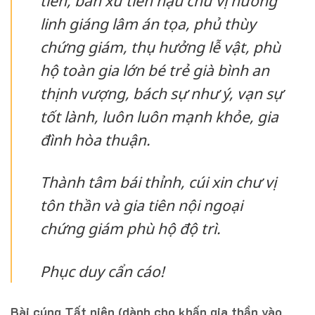
tiên, bản xứ tiền hậu chư vị hương
linh giáng lâm án tọa, phủ thùy
chứng giám, thụ hưởng lễ vật, phù
hộ toàn gia lớn bé trẻ già bình an
thịnh vượng, bách sự như ý, vạn sự
tốt lành, luôn luôn mạnh khỏe, gia
đình hòa thuận.
Thành tâm bái thỉnh, cúi xin chư vị
tôn thần và gia tiên nội ngoại
chứng giám phù hộ độ trì.
Phục duy cẩn cáo!
Bài cúng Tất niên (dành cho khấn gia thần vào