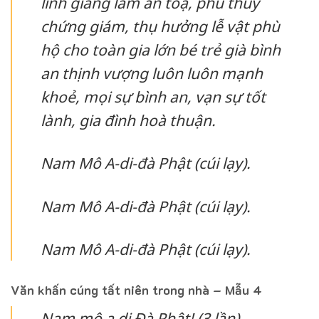
linh giáng lâm án toạ, phủ thùy
chứng giám, thụ hưởng lễ vật phù
hộ cho toàn gia lớn bé trẻ già bình
an thịnh vượng luôn luôn mạnh
khoẻ, mọi sự bình an, vạn sự tốt
lành, gia đình hoà thuận.
Nam Mô A-di-đà Phật (cúi lạy).
Nam Mô A-di-đà Phật (cúi lạy).
Nam Mô A-di-đà Phật (cúi lạy).
Văn khấn cúng tất niên trong nhà – Mẫu 4
Nam mô a di Đà Phật! (3 lần)