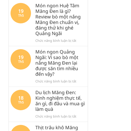
Món ngon Huệ Tâm
19
Măng Đen là gì?
Th5
Review bò một nắng
Măng Đen chuẩn vị,
đáng thử khi ghé
Quảng Ngãi
ở
Chức năng bình luận bị tắt
Món
ngon
Món ngon Quảng
Huệ
19
Ngãi: Vì sao bò một
Tâm
Th5
nắng Măng Đen lại
Măng
được săn tìm nhiều
Đen
đến vậy?
là
gì?
ở
Chức năng bình luận bị tắt
Review
Món
bò
ngon
Du lịch Măng Đen:
một
Quảng
18
Kinh nghiệm thực tế,
nắng
Ngãi:
Th5
ăn gì, đi đâu và mua gì
Măng
Vì
làm quà
Đen
sao
chuẩn
bò
ở
Chức năng bình luận bị tắt
vị,
một
Du
đáng
nắng
lịch
Thịt trâu khô Măng
thử
Măng
Măng