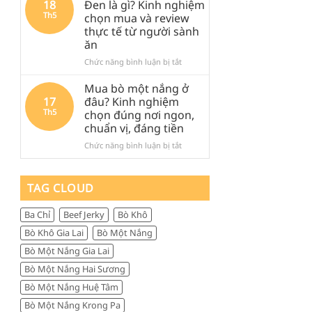
18
Đen là gì? Kinh nghiệm
khi
Đen
Đen:
Th5
chọn mua và review
ghé
lại
Kinh
thực tế từ người sành
Quảng
được
nghiệm
ăn
Ngãi
săn
thực
tìm
tế,
ở
Chức năng bình luận bị tắt
nhiều
ăn
Thịt
đến
gì,
trâu
Mua bò một nắng ở
vậy?
đi
khô
17
đâu? Kinh nghiệm
đâu
Măng
Th5
chọn đúng nơi ngon,
và
Đen
chuẩn vị, đáng tiền
mua
là
gì
gì?
ở
Chức năng bình luận bị tắt
làm
Kinh
Mua
quà
nghiệm
bò
chọn
một
TAG CLOUD
mua
nắng
và
ở
Ba Chỉ
Beef Jerky
Bò Khô
review
đâu?
thực
Kinh
Bò Khô Gia Lai
Bò Một Nắng
tế
nghiệm
Bò Một Nắng Gia Lai
từ
chọn
người
đúng
Bò Một Nắng Hai Sương
sành
nơi
Bò Một Nắng Huệ Tâm
ăn
ngon,
chuẩn
Bò Một Nắng Krong Pa
vị,