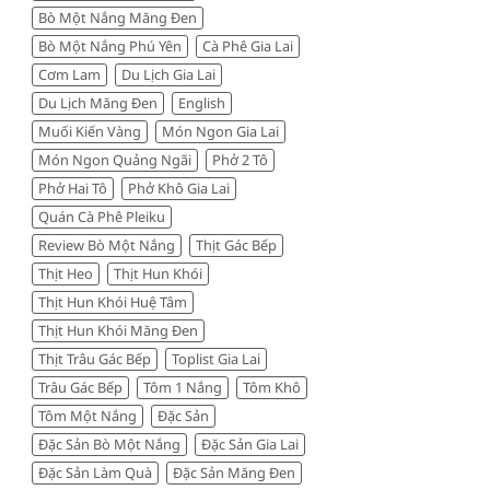
Bò Một Nắng Măng Đen
đáng
tiền
Bò Một Nắng Phú Yên
Cà Phê Gia Lai
Cơm Lam
Du Lịch Gia Lai
Du Lịch Măng Đen
English
Muối Kiến Vàng
Món Ngon Gia Lai
Món Ngon Quảng Ngãi
Phở 2 Tô
Phở Hai Tô
Phở Khô Gia Lai
Quán Cà Phê Pleiku
Review Bò Một Nắng
Thịt Gác Bếp
Thịt Heo
Thịt Hun Khói
Thịt Hun Khói Huệ Tâm
Thịt Hun Khói Măng Đen
Thịt Trâu Gác Bếp
Toplist Gia Lai
Trâu Gác Bếp
Tôm 1 Nắng
Tôm Khô
Tôm Một Nắng
Đặc Sản
Đặc Sản Bò Một Nắng
Đặc Sản Gia Lai
Đặc Sản Làm Quà
Đặc Sản Măng Đen