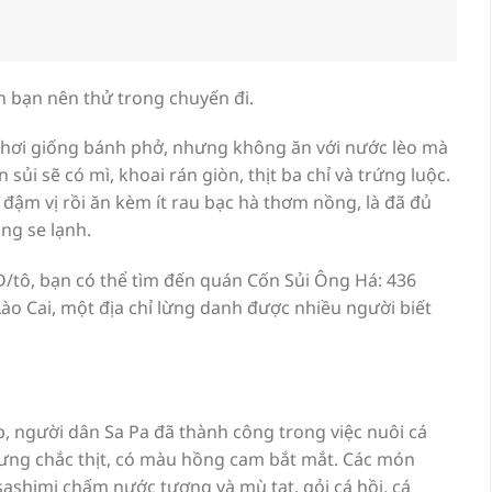
n bạn nên thử trong chuyến đi.
 hơi giống bánh phở, nhưng không ăn với nước lèo mà
ủi sẽ có mì, khoai rán giòn, thịt ba chỉ và trứng luộc.
đậm vị rồi ăn kèm ít rau bạc hà thơm nồng, là đã đủ
ng se lạnh.
/tô, bạn có thể tìm đến quán Cốn Sủi Ông Há: 436
Lào Cai, một địa chỉ lừng danh được nhiều người biết
p, người dân Sa Pa đã thành công trong việc nuôi cá
hưng chắc thịt, có màu hồng cam bắt mắt. Các món
sashimi chấm nước tương và mù tạt, gỏi cá hồi, cá