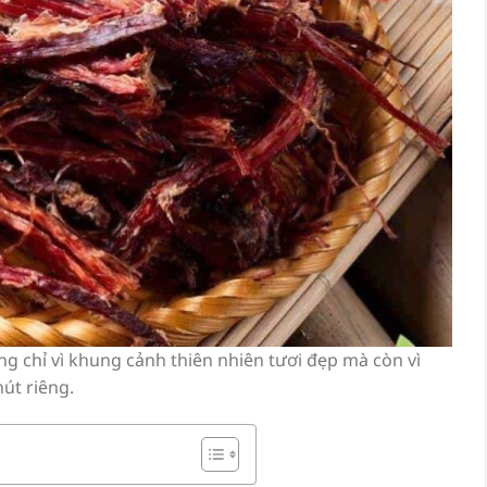
g chỉ vì khung cảnh thiên nhiên tươi đẹp mà còn vì
út riêng.