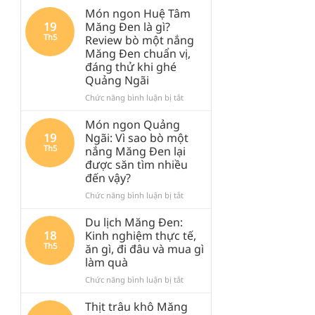
Món ngon Huệ Tâm
19
Măng Đen là gì?
Th5
Review bò một nắng
Măng Đen chuẩn vị,
đáng thử khi ghé
Quảng Ngãi
ở
Chức năng bình luận bị tắt
Món
ngon
Món ngon Quảng
Huệ
19
Ngãi: Vì sao bò một
Tâm
Th5
nắng Măng Đen lại
Măng
được săn tìm nhiều
Đen
đến vậy?
là
gì?
ở
Chức năng bình luận bị tắt
Review
Món
bò
ngon
Du lịch Măng Đen:
một
Quảng
18
Kinh nghiệm thực tế,
nắng
Ngãi:
Th5
ăn gì, đi đâu và mua gì
Măng
Vì
làm quà
Đen
sao
chuẩn
bò
ở
Chức năng bình luận bị tắt
vị,
một
Du
đáng
nắng
lịch
Thịt trâu khô Măng
thử
Măng
Măng