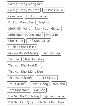
Bò Một Nắng Măng Đen
đáng
tiền
Bò Một Nắng Phú Yên
Cà Phê Gia Lai
Cơm Lam
Du Lịch Gia Lai
Du Lịch Măng Đen
English
Muối Kiến Vàng
Món Ngon Gia Lai
Món Ngon Quảng Ngãi
Phở 2 Tô
Phở Hai Tô
Phở Khô Gia Lai
Quán Cà Phê Pleiku
Review Bò Một Nắng
Thịt Gác Bếp
Thịt Heo
Thịt Hun Khói
Thịt Hun Khói Huệ Tâm
Thịt Hun Khói Măng Đen
Thịt Trâu Gác Bếp
Toplist Gia Lai
Trâu Gác Bếp
Tôm 1 Nắng
Tôm Khô
Tôm Một Nắng
Đặc Sản
Đặc Sản Bò Một Nắng
Đặc Sản Gia Lai
Đặc Sản Làm Quà
Đặc Sản Măng Đen