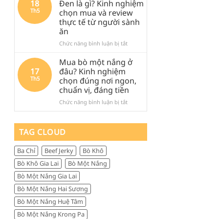
18
Đen là gì? Kinh nghiệm
khi
Đen
Đen:
Th5
chọn mua và review
ghé
lại
Kinh
thực tế từ người sành
Quảng
được
nghiệm
ăn
Ngãi
săn
thực
tìm
tế,
ở
Chức năng bình luận bị tắt
nhiều
ăn
Thịt
đến
gì,
trâu
Mua bò một nắng ở
vậy?
đi
khô
17
đâu? Kinh nghiệm
đâu
Măng
Th5
chọn đúng nơi ngon,
và
Đen
chuẩn vị, đáng tiền
mua
là
gì
gì?
ở
Chức năng bình luận bị tắt
làm
Kinh
Mua
quà
nghiệm
bò
chọn
một
TAG CLOUD
mua
nắng
và
ở
Ba Chỉ
Beef Jerky
Bò Khô
review
đâu?
thực
Kinh
Bò Khô Gia Lai
Bò Một Nắng
tế
nghiệm
Bò Một Nắng Gia Lai
từ
chọn
người
đúng
Bò Một Nắng Hai Sương
sành
nơi
Bò Một Nắng Huệ Tâm
ăn
ngon,
chuẩn
Bò Một Nắng Krong Pa
vị,