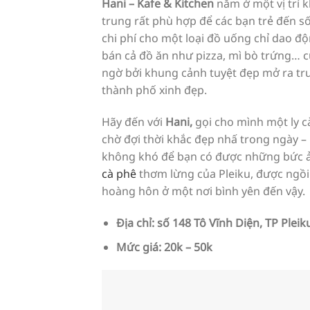
Hani – Kafe & Kitchen
nằm ở một vị trí k
trung rất phù hợp để các bạn trẻ đến 
chi phí cho một loại đồ uống chỉ dao độ
bán cả đồ ăn như pizza, mì bò trứng… 
ngờ bởi khung cảnh tuyệt đẹp mở ra tr
thành phố xinh đẹp.
Hãy đến với
Hani,
gọi cho mình một ly c
chờ đợi thời khắc đẹp nhấ trong ngày 
không khó để bạn có được những bức ản
cà phê
thơm lừng của Pleiku, được ngồ
hoàng hôn ở một nơi bình yên đến vậy.
Địa chỉ: số 148 Tô Vĩnh Diện, TP Pleiku
Mức giá: 20k – 50k