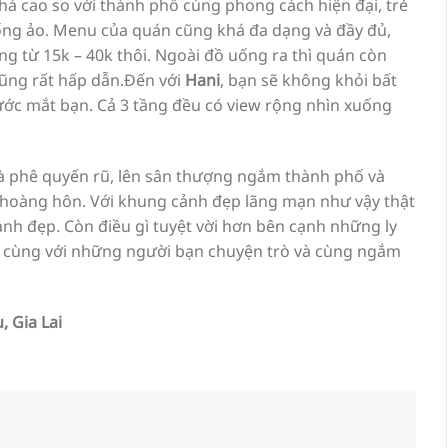
há cao so với thành phố cùng phong cách hiện đại, trẻ
sống ảo. Menu của quán cũng khá đa dạng và đầy đủ,
ng từ 15k – 40k thôi. Ngoài đồ uống ra thì quán còn
cũng rất hấp dẫn.Đến với
Hani
, bạn sẽ không khỏi bất
ước mắt bạn. Cả 3 tầng đều có view rộng nhìn xuống
à phê quyến rũ, lên sân thượng ngắm thành phố và
– hoàng hôn. Với khung cảnh đẹp lãng mạn như vậy thật
h đẹp. Còn điều gì tuyệt vời hơn bên cạnh những ly
i cùng với những người bạn chuyện trò và cùng ngắm
, Gia Lai