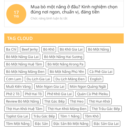
trâu
tế,
săn
khi
Mua bò một nắng ở đâu? Kinh nghiệm chọn
khô
ăn
tìm
ghé
Măng
đúng nơi ngon, chuẩn vị, đáng tiền
17
gì,
nhiều
Quảng
Đen
Th5
đi
đến
Ngãi
ở
Chức năng bình luận bị tắt
là
đâu
vậy?
Mua
gì?
và
bò
Kinh
mua
một
nghiệm
gì
nắng
TAG CLOUD
chọn
làm
ở
mua
quà
đâu?
và
Ba Chỉ
Beef Jerky
Bò Khô
Bò Khô Gia Lai
Bò Một Nắng
Kinh
review
nghiệm
thực
Bò Một Nắng Gia Lai
Bò Một Nắng Hai Sương
chọn
tế
đúng
Bò Một Nắng Huệ Tâm
Bò Một Nắng Krong Pa
từ
nơi
người
Bò Một Nắng Măng Đen
Bò Một Nắng Phú Yên
Cà Phê Gia Lai
ngon,
sành
chuẩn
Cơm Lam
Du Lịch Gia Lai
Du Lịch Măng Đen
English
ăn
vị,
Muối Kiến Vàng
Món Ngon Gia Lai
Món Ngon Quảng Ngãi
đáng
tiền
Phở 2 Tô
Phở Hai Tô
Phở Khô Gia Lai
Quán Cà Phê Pleiku
Review Bò Một Nắng
Thịt Gác Bếp
Thịt Heo
Thịt Hun Khói
Thịt Hun Khói Huệ Tâm
Thịt Hun Khói Măng Đen
Thịt Trâu Gác Bếp
Toplist Gia Lai
Trâu Gác Bếp
Tôm 1 Nắng
Tôm Khô
Tôm Một Nắng
Đặc Sản
Đặc Sản Bò Một Nắng
Đặc Sản Gia Lai