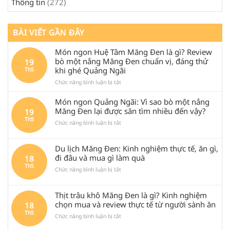
Thông tin
(272)
BÀI VIẾT GẦN ĐÂY
Món ngon Huệ Tâm Măng Đen là gì? Review
bò một nắng Măng Đen chuẩn vị, đáng thử
19
khi ghé Quảng Ngãi
Th5
ở
Chức năng bình luận bị tắt
Món
ngon
Món ngon Quảng Ngãi: Vì sao bò một nắng
Huệ
Măng Đen lại được săn tìm nhiều đến vậy?
19
Tâm
Th5
ở
Chức năng bình luận bị tắt
Măng
Món
Đen
ngon
là
Du lịch Măng Đen: Kinh nghiệm thực tế, ăn gì,
Quảng
gì?
Ngãi:
Review
đi đâu và mua gì làm quà
18
Vì
bò
Th5
ở
Chức năng bình luận bị tắt
sao
một
Du
bò
nắng
lịch
một
Măng
Thịt trâu khô Măng Đen là gì? Kinh nghiệm
Măng
nắng
Đen
Đen:
chọn mua và review thực tế từ người sành ăn
18
Măng
chuẩn
Kinh
Th5
Đen
vị,
ở
Chức năng bình luận bị tắt
nghiệm
lại
đáng
Thịt
thực
được
thử