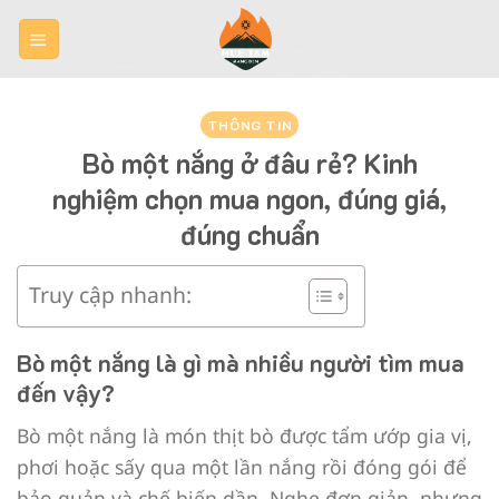
Skip
to
content
THÔNG TIN
Bò một nắng ở đâu rẻ? Kinh
nghiệm chọn mua ngon, đúng giá,
đúng chuẩn
Truy cập nhanh:
Bò một nắng là gì mà nhiều người tìm mua
đến vậy?
Bò một nắng là món thịt bò được tẩm ướp gia vị,
phơi hoặc sấy qua một lần nắng rồi đóng gói để
bảo quản và chế biến dần. Nghe đơn giản, nhưng