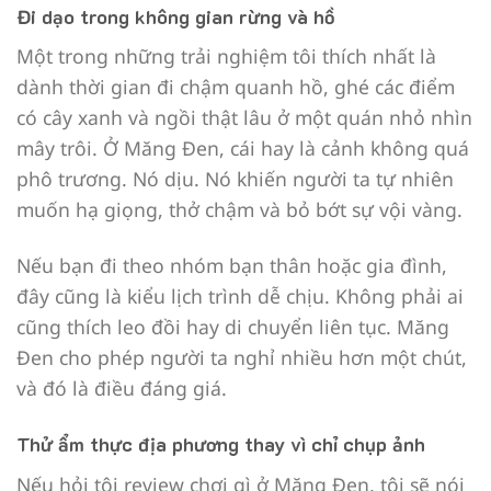
Đi dạo trong không gian rừng và hồ
Một trong những trải nghiệm tôi thích nhất là
dành thời gian đi chậm quanh hồ, ghé các điểm
có cây xanh và ngồi thật lâu ở một quán nhỏ nhìn
mây trôi. Ở Măng Đen, cái hay là cảnh không quá
phô trương. Nó dịu. Nó khiến người ta tự nhiên
muốn hạ giọng, thở chậm và bỏ bớt sự vội vàng.
Nếu bạn đi theo nhóm bạn thân hoặc gia đình,
đây cũng là kiểu lịch trình dễ chịu. Không phải ai
cũng thích leo đồi hay di chuyển liên tục. Măng
Đen cho phép người ta nghỉ nhiều hơn một chút,
và đó là điều đáng giá.
Thử ẩm thực địa phương thay vì chỉ chụp ảnh
Nếu hỏi tôi review chơi gì ở Măng Đen, tôi sẽ nói