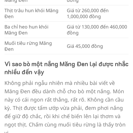
Măng Đen
đồng
Thịt trâu hun khói Măng
Giá từ 260,000 đến
Đen
1,000,000 đồng
Ba chỉ heo hun khói
Giá từ 130,000 đến 460,000
Măng Đen
đồng
Muối tiêu rừng Măng
Giá 45,000 đồng
Đen
Vì sao bò một nắng Măng Đen lại được nhắc
nhiều đến vậy
Không phải ngẫu nhiên mà nhiều bài viết về
Măng Đen đều dành chỗ cho bò một nắng. Món
này có cái ngon rất thẳng, rất rõ. Không cần cầu
kỳ. Thịt được tẩm ướp vừa phải, đem phơi nắng
để giữ độ chắc, rồi khi chế biến lên lại thơm và
ngọt thịt. Chấm cùng muối tiêu rừng là thấy tròn
vị.