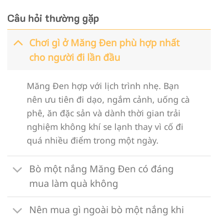
Câu hỏi thường gặp
Chơi gì ở Măng Đen phù hợp nhất
cho người đi lần đầu
Măng Đen hợp với lịch trình nhẹ. Bạn
nên ưu tiên đi dạo, ngắm cảnh, uống cà
phê, ăn đặc sản và dành thời gian trải
nghiệm không khí se lạnh thay vì cố đi
quá nhiều điểm trong một ngày.
Bò một nắng Măng Đen có đáng
mua làm quà không
Nên mua gì ngoài bò một nắng khi