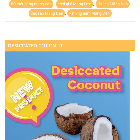
,
,
,
Bò một nắng măng đen
chơi gì ở Măng Đen
du lịch Măng Đen
,
đặc sản Măng Đen
kinh nghiệm Măng Đen
DESICCATED COCONUT