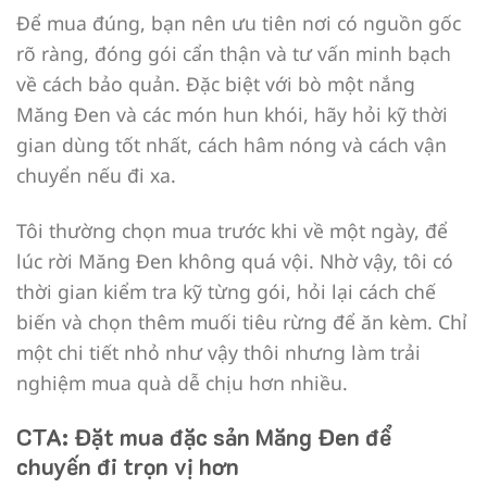
Để mua đúng, bạn nên ưu tiên nơi có nguồn gốc
rõ ràng, đóng gói cẩn thận và tư vấn minh bạch
về cách bảo quản. Đặc biệt với bò một nắng
Măng Đen và các món hun khói, hãy hỏi kỹ thời
gian dùng tốt nhất, cách hâm nóng và cách vận
chuyển nếu đi xa.
Tôi thường chọn mua trước khi về một ngày, để
lúc rời Măng Đen không quá vội. Nhờ vậy, tôi có
thời gian kiểm tra kỹ từng gói, hỏi lại cách chế
biến và chọn thêm muối tiêu rừng để ăn kèm. Chỉ
một chi tiết nhỏ như vậy thôi nhưng làm trải
nghiệm mua quà dễ chịu hơn nhiều.
CTA: Đặt mua đặc sản Măng Đen để
chuyến đi trọn vị hơn