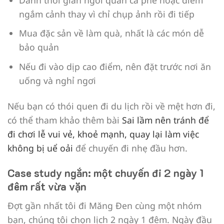
ngắm cảnh thay vì chỉ chụp ảnh rồi đi tiếp
Mua đặc sản về làm quà, nhất là các món dễ
bảo quản
Nếu đi vào dịp cao điểm, nên đặt trước nơi ăn
uống và nghỉ ngơi
Nếu bạn có thói quen đi du lịch rồi về mệt hơn đi,
có thể tham khảo thêm bài
Sai lầm nên tránh để
đi chơi lễ vui vẻ, khoẻ mạnh, quay lại làm việc
không bị uể oải
để chuyến đi nhẹ đầu hơn.
Case study ngắn: một chuyến đi 2 ngày 1
đêm rất vừa vặn
Đợt gần nhất tôi đi Măng Đen cùng một nhóm
bạn, chúng tôi chọn lịch 2 ngày 1 đêm. Ngày đầu