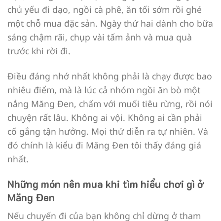
chủ yếu đi dạo, ngồi cà phê, ăn tối sớm rồi ghé
một chỗ mua đặc sản. Ngày thứ hai dành cho bữa
sáng chậm rãi, chụp vài tấm ảnh và mua quà
trước khi rời đi.
Điều đáng nhớ nhất không phải là chạy được bao
nhiêu điểm, mà là lúc cả nhóm ngồi ăn bò một
nắng Măng Đen, chấm với muối tiêu rừng, rồi nói
chuyện rất lâu. Không ai vội. Không ai cần phải
cố gắng tận hưởng. Mọi thứ diễn ra tự nhiên. Và
đó chính là kiểu đi Măng Đen tôi thấy đáng giá
nhất.
Những món nên mua khi tìm hiểu chơi gì ở
Măng Đen
Nếu chuyến đi của bạn không chỉ dừng ở tham