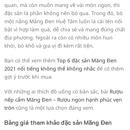
quan, mà còn muốn mang về vài món ngon, thì
đặc sản là phần không nên bỏ qua. Trong đó, bò
một nắng Măng Đen Huệ Tâm luôn là cái tên nổi
bật vì hợp làm quà, dễ chia sẻ và mang đúng chất
địa phương. Ngoài ra còn có nhiều món hun
khói, bò khô và gia vị đi kèm rất tiện.
Bạn có thể xem thêm
Top 6 đặc sản Măng Đen
2021 nổi tiếng không thể không nhắc
để có thêm
gợi ý trước khi mua.
Với những ai thích đồ uống có bản sắc, bài
Rượu
nếp cẩm Măng Đen – Rượu ngon hạnh phúc vẹn
tròn
cũng là một lựa chọn đáng xem.
Bảng giá tham khảo đặc sản Măng Đen