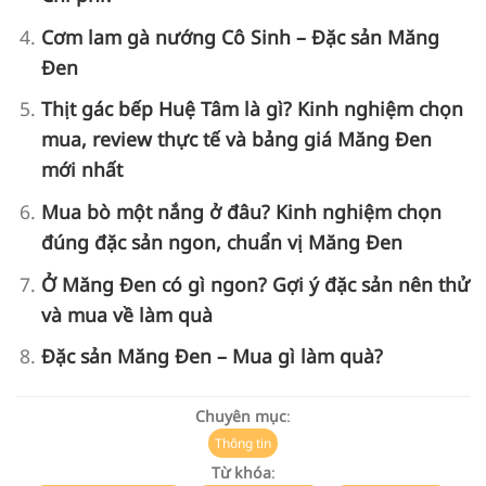
Cơm lam gà nướng Cô Sinh – Đặc sản Măng
Đen
Thịt gác bếp Huệ Tâm là gì? Kinh nghiệm chọn
mua, review thực tế và bảng giá Măng Đen
mới nhất
Mua bò một nắng ở đâu? Kinh nghiệm chọn
đúng đặc sản ngon, chuẩn vị Măng Đen
Ở Măng Đen có gì ngon? Gợi ý đặc sản nên thử
và mua về làm quà
Đặc sản Măng Đen – Mua gì làm quà?
Chuyên mục
:
Thông tin
Từ khóa
: